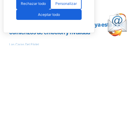
Rechazar todo
Personalizar
Aceptar todo
Encuesta
¿Conseguirán Ale Galán y Fede Chingotto
llegar al nº1 del ranking?