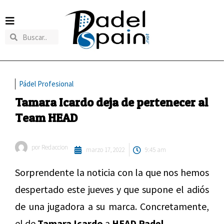
Pádel Profesional
Tamara Icardo deja de pertenecer al
Team HEAD
por
Redaccion
marzo 17, 2022
9:45 am
Sorprendente la noticia con la que nos hemos
despertado este jueves y que supone el adiós
de una jugadora a su marca. Concretamente,
el de
Tamara Icardo
a
HEAD Padel.