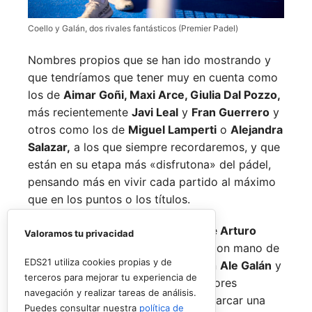
Coello y Galán, dos rivales fantásticos (Premier Padel)
Nombres propios que se han ido mostrando y
que tendríamos que tener muy en cuenta como
los de
Aimar Goñi, Maxi Arce, Giulia Dal Pozzo,
más recientemente
Javi Leal
y
Fran Guerrero
y
otros como los de
Miguel Lamperti
o
Alejandra
Salazar,
a los que siempre recordaremos, y que
están en su etapa más «disfrutona» del pádel,
pensando más en vivir cada partido al máximo
que en los puntos o los títulos.
No por ello hemos de olvidarnos de
Arturo
Valoramos tu privacidad
Coello
y
Agustín Tapia,
que rigen con mano de
EDS21 utiliza cookies propias y de
hierro el circuito pero que tienen en
Ale Galán
y
terceros para mejorar tu experiencia de
en
Fede Chingotto
a dos competidores
navegación y realizar tareas de análisis.
sublimes. Dos parejas llamadas a marcar una
Puedes consultar nuestra
política de