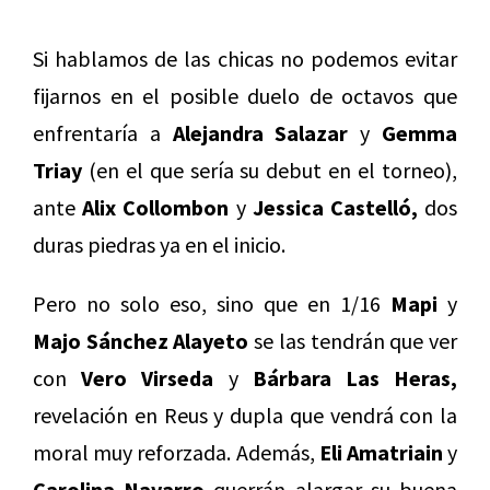
Si hablamos de las chicas no podemos evitar
fijarnos en el posible duelo de octavos que
enfrentaría a
Alejandra Salazar
y
Gemma
Triay
(en el que sería su debut en el torneo),
ante
Alix Collombon
y
Jessica Castelló,
dos
duras piedras ya en el inicio.
Pero no solo eso, sino que en 1/16
Mapi
y
Majo Sánchez Alayeto
se las tendrán que ver
con
Vero Virseda
y
Bárbara Las Heras,
revelación en Reus y dupla que vendrá con la
moral muy reforzada. Además,
Eli Amatriain
y
Carolina Navarro
querrán alargar su buena