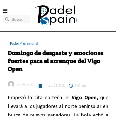
Pádel Profesional
Domingo de desgaste y emociones
fuertes para el arranque del Vigo
Open
por
Redaccion
marzo 21, 2022
9:00 am
Empezó la cita norteña, el
Vigo Open,
que
llevará a los jugadores al norte peninsular en
busca de nuevos ganadores. La bola echó a