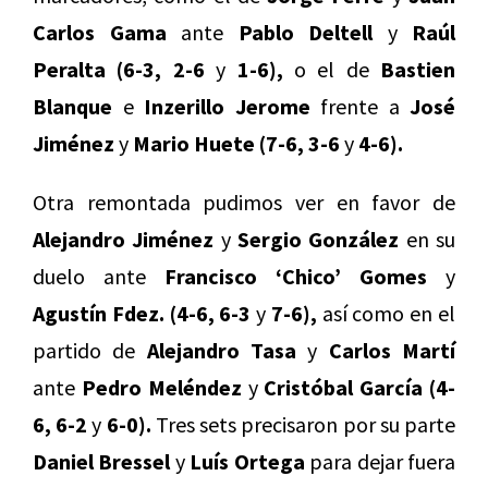
Carlos Gama
ante
Pablo Deltell
y
Raúl
Peralta (6-3, 2-6
y
1-6),
o el de
Bastien
Blanque
e
Inzerillo Jerome
frente a
José
Jiménez
y
Mario Huete (7-6, 3-6
y
4-6).
Otra remontada pudimos ver en favor de
Alejandro Jiménez
y
Sergio González
en su
duelo ante
Francisco ‘Chico’ Gomes
y
Agustín Fdez. (4-6, 6-3
y
7-6),
así como en el
partido de
Alejandro Tasa
y
Carlos Martí
ante
Pedro Meléndez
y
Cristóbal García (4-
6, 6-2
y
6-0).
Tres sets precisaron por su parte
Daniel Bressel
y
Luís Ortega
para dejar fuera