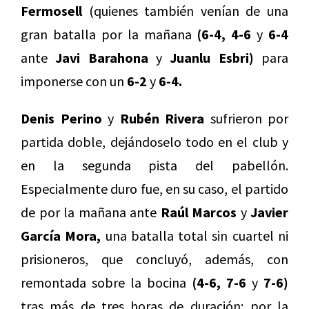
Fermosell
(quienes también venían de una
gran batalla por la mañana
(6-4, 4-6
y
6-4
ante
Javi Barahona
y
Juanlu Esbri)
para
imponerse con un
6-2
y
6-4.
Denis Perino
y
Rubén Rivera
sufrieron por
partida doble, dejándoselo todo en el club y
en la segunda pista del pabellón.
Especialmente duro fue, en su caso, el partido
de por la mañana ante
Raúl Marcos
y
Javier
García Mora,
una batalla total sin cuartel ni
prisioneros, que concluyó, además, con
remontada sobre la bocina
(4-6, 7-6
y
7-6)
tras más de tres horas de duración; por la