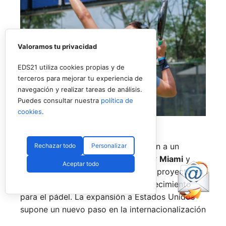
Valoramos tu privacidad
EDS21 utiliza cookies propias y de
terceros para mejorar tu experiencia de
navegación y realizar tareas de análisis.
Puedes consultar nuestra
política de
cookies
.
Uno de los jugadores del torneo en USA (RNA)
La prueba de
Nueva York
pondrá fin a un
Rechazar todo
Personalizar
circuito que también ha pasado por
Miami
y
Aceptar todo
Texas
, consolidando el estreno del proyecto en
uno de los mercados con mayor crecimiento
para el pádel. La expansión a Estados Unidos
supone un nuevo paso en la internacionalización
del tour, que ya cuenta con presencia en países