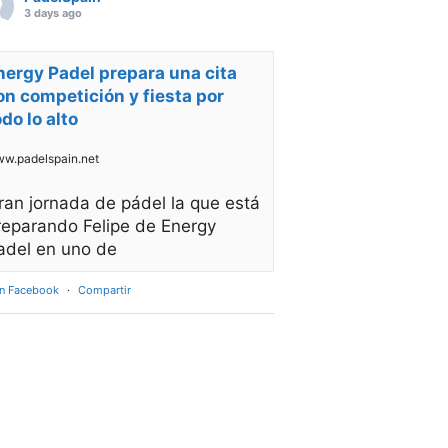
3 days ago
nergy Padel prepara una cita
on competición y fiesta por
odo lo alto
w.padelspain.net
ran jornada de pádel la que está
reparando Felipe de Energy
adel en uno de
en Facebook
·
Compartir