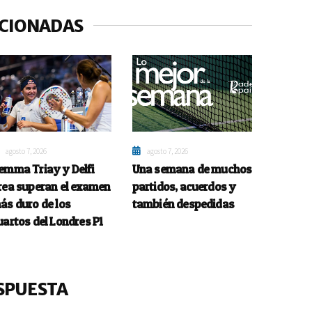
ACIONADAS
agosto 7, 2026
agosto 7, 2026
emma Triay y Delfi
Una semana de muchos
rea superan el examen
partidos, acuerdos y
ás duro de los
también despedidas
uartos del Londres P1
SPUESTA