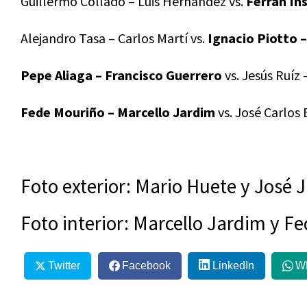
Guillermo Collado – Luis Hernández vs.
Ferrán In
Alejandro Tasa – Carlos Martí vs.
Ignacio Piotto 
Pepe Aliaga – Francisco Guerrero
vs. Jesús Ruíz 
Fede Mouriño – Marcello Jardim
vs. José Carlos 
Foto exterior: Mario Huete y José
Foto interior: Marcello Jardim y 
Twitter
Facebook
LinkedIn
W