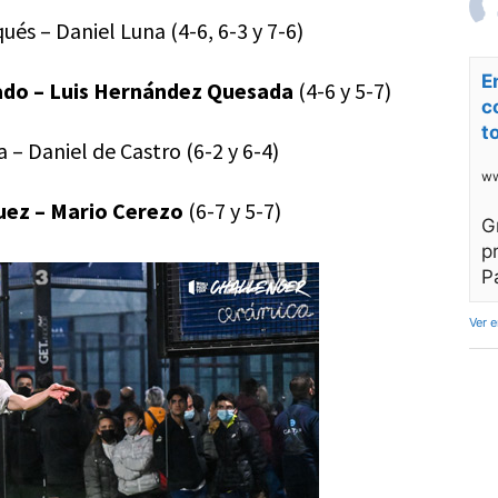
ués – Daniel Luna (4-6, 6-3 y 7-6)
E
ado – Luis Hernández Quesada
(4-6 y 5-7)
c
t
a – Daniel de Castro (6-2 y 6-4)
ww
uez – Mario Cerezo
(6-7 y 5-7)
G
p
P
Ver 