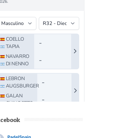
acebook
PadelSpain