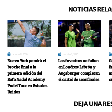
NOTICIAS REL
agosto 8, 2026
agosto 8, 2026
Nueva York pondrá el
Los favoritos no fallan
G
broche final a la
en Londres: Lebrón y
B
primera edición del
Augsburger completan
m
Rafa Nadal Academy
el cartel de semifinales
c
Padel Tour en Estados
Unidos
DEJA UNA RE