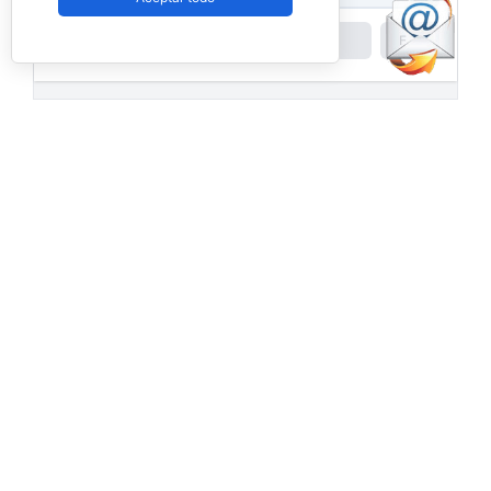
Powered by
Padel API
Facebook
PadelSpain
2 days ago
Energy Padel prepara una cita con
competición y fiesta por todo lo alto
www.padelspain.net
Gran jornada de pádel la que está
preparando Felipe de Energy Padel en uno