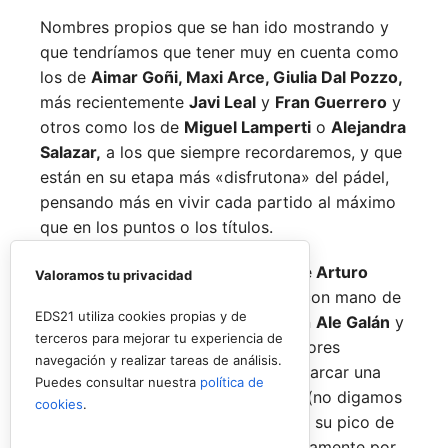
Nombres propios que se han ido mostrando y
que tendríamos que tener muy en cuenta como
los de
Aimar Goñi, Maxi Arce, Giulia Dal Pozzo,
más recientemente
Javi Leal
y
Fran Guerrero
y
otros como los de
Miguel Lamperti
o
Alejandra
Salazar,
a los que siempre recordaremos, y que
están en su etapa más «disfrutona» del pádel,
pensando más en vivir cada partido al máximo
que en los puntos o los títulos.
No por ello hemos de olvidarnos de
Arturo
Valoramos tu privacidad
Coello
y
Agustín Tapia,
que rigen con mano de
EDS21 utiliza cookies propias y de
hierro el circuito pero que tienen en
Ale Galán
y
terceros para mejorar tu experiencia de
en
Fede Chingotto
a dos competidores
navegación y realizar tareas de análisis.
sublimes. Dos parejas llamadas a marcar una
Puedes consultar nuestra
política de
época por lo difícil que es jugarles (no digamos
cookies
.
ya ganarles) y que cuando están en su pico de
forma, son una delicia y que, precisamente por