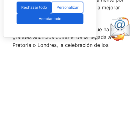
esa rivalidad que tienen, se obligan a mejorar
Rechazar todo
Personalizar
constantemente.
Aceptar todo
Una primera mitad de temporada que ha tenido
grandes anuncios como el de la llegada a
Pretoria o Londres, la celebración de los
Juegos Universitarios
o su presencia en los
Juegos Mediterráneos
y en los
Juegos
Sudamericanos,
y la llegada de aire fresco a la
Federación Española de Pádel,
que parece
estar dando pasos sobre seguro para volver a
ser fuerte a nivel internacional, reordenándose
internamente y consiguiendo una mayor y mejor
visibilidad de sus acciones, todo ello dirigido
por el nuevo presidente,
Don Javier Rodríguez
Piris.