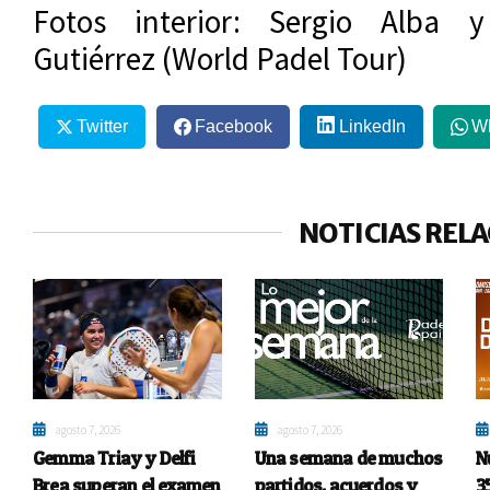
Fotos interior: Sergio Alba 
Gutiérrez (World Padel Tour)
Twitter
Facebook
LinkedIn
W
NOTICIAS REL
agosto 7, 2026
agosto 7, 2026
Gemma Triay y Delfi
Una semana de muchos
N
Brea superan el examen
partidos, acuerdos y
3