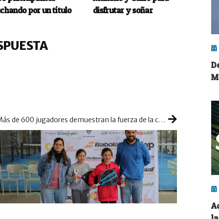
uchando por un título
disfrutar y soñar
SPUESTA
D
M
Más de 600 jugadores demuestran la fuerza de la cantera española en el TyC 2 Babolat de Barcelona
A
l