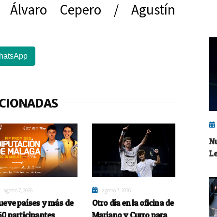
y Álvaro Cepero / Agustín
hatsApp
ACIONADAS
N
L
agosto 7, 2026
agosto 7, 2026
ueve países y más de
Otro día en la oficina de
50 participantes
Mariano y Curro para