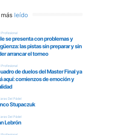
 más
leído