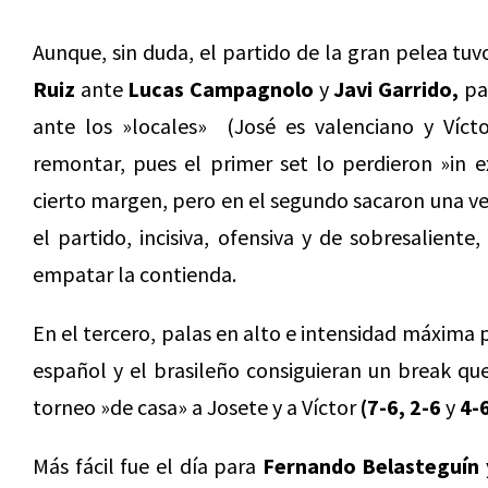
Aunque, sin duda, el partido de la gran pelea t
Ruiz
ante
Lucas Campagnolo
y
Javi Garrido,
par
ante los »locales» (José es valenciano y Víct
remontar, pues el primer set lo perdieron »in e
cierto margen, pero en el segundo sacaron una v
el partido, incisiva, ofensiva y de sobresaliente
empatar la contienda.
En el tercero, palas en alto e intensidad máxima 
español y el brasileño consiguieran un break que
torneo »de casa» a Josete y a Víctor
(7-6, 2-6
y
4-6
Más fácil fue el día para
Fernando Belasteguín