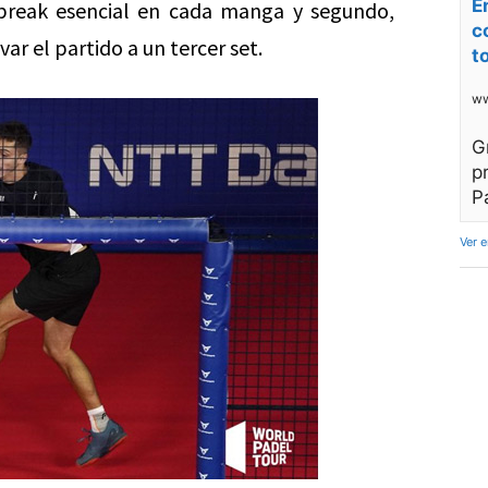
E
break esencial en cada manga y segundo,
c
ar el partido a un tercer set.
t
ww
G
p
P
Ver 