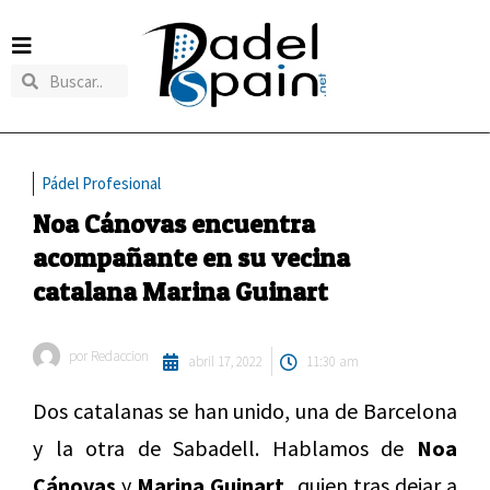
Pádel Profesional
Noa Cánovas encuentra
acompañante en su vecina
catalana Marina Guinart
por
Redaccion
abril 17, 2022
11:30 am
Dos catalanas se han unido, una de Barcelona
y la otra de Sabadell. Hablamos de
Noa
Cánovas
y
Marina Guinart,
quien tras dejar a