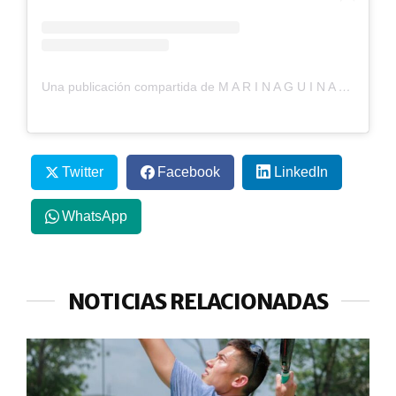
Una publicación compartida de M A R I N A G U I N A R T (@marinaguinart)
Twitter
Facebook
LinkedIn
WhatsApp
NOTICIAS RELACIONADAS