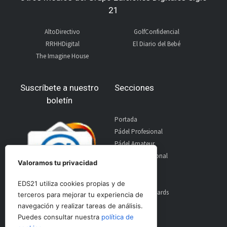
21
AltoDirectivo
GolfConfidencial
RRHHDigital
El Diario del Bebé
The Imagine House
Suscríbete a nuestro
Secciones
boletín
Portada
Pádel Profesional
Pádel Amateur
Pádel Internacional
Valoramos tu privacidad
Entrevistas
Material
EDS21 utiliza cookies propias y de
World Padel Awards
terceros para mejorar tu experiencia de
Contacto
navegación y realizar tareas de análisis.
Publicidad
Puedes consultar nuestra
política de
Aviso Legal