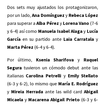
Dos sets muy ajustados los protagonizaron,
por un lado,
Ana Domínguez
y
Rebeca López
para superar a
Alba Pérez
y
Lorena Vano
(7-6
y 6-4) así como
Manuela Isabel Alaga
y
Lucía
García
en su partido ante
Laia Carratala
y
Marta Pérez
(6-4 y 6-4).
Por último,
Ksenia Sharifova
y
Raquel
Segura
tuvieron un cómodo debut ante las
italianas
Carolina Petrelli
y
Emily Stellato
(6-3 y 6-2), lo mismo que
María E. Rodríguez
y
Mireia Herrada
ante las wild card
Abigail
Micaela
y
Macarena Abigail Prieto
(6-3 y 6-