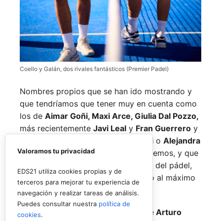
Coello y Galán, dos rivales fantásticos (Premier Padel)
Nombres propios que se han ido mostrando y
que tendríamos que tener muy en cuenta como
los de
Aimar Goñi, Maxi Arce, Giulia Dal Pozzo,
más recientemente
Javi Leal
y
Fran Guerrero
y
otros como los de
Miguel Lamperti
o
Alejandra
Valoramos tu privacidad
Salazar,
a los que siempre recordaremos, y que
están en su etapa más «disfrutona» del pádel,
EDS21 utiliza cookies propias y de
pensando más en vivir cada partido al máximo
terceros para mejorar tu experiencia de
que en los puntos o los títulos.
navegación y realizar tareas de análisis.
Puedes consultar nuestra
política de
No por ello hemos de olvidarnos de
Arturo
cookies
.