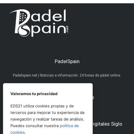
PadelSpain
Padelspain.net | Noticias e información. 24 horas de pádel online.
Valoramos tu privacidad
Nuestras redes sociales
EDS21 utiliza cookies propias y de
terceros para mejorar tu experiencia de
navegación y realizar tareas de análisis.
Otros medios del Grupo Ediciones Digitales Siglo
Puedes consultar nuestra
política de
21
cookies
.