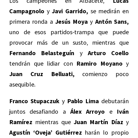
Los campeones en Albacete,
Lucas
Campagnolo
y
Javi Garrido,
se medirán en
primera ronda a
Jesús Moya
y
Antón Sans,
uno de esos partidos-trampa que puede
provocar más de un susto, mientras que
Fernando Belasteguín
y
Arturo Coello
tendrán que lidiar con
Ramiro Moyano
y
Juan Cruz Belluati,
comienzo poco
asequible.
Franco Stupaczuk
y
Pablo Lima
debutarán
juntos desafiando a
Álex Arroyo
e
Iván
Ramírez
mientras que
Juan Martín Díaz
y
Agustín ‘Oveja’ Gutiérrez
harán lo propio