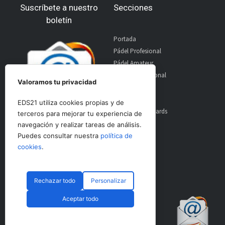
Suscríbete a nuestro
Secciones
boletín
Portada
Pádel Profesional
Pádel Amateur
Pádel Internacional
Valoramos tu privacidad
Entrevistas
Material
EDS21 utiliza cookies propias y de
World Padel Awards
terceros para mejorar tu experiencia de
Contacto
navegación y realizar tareas de análisis.
Publicidad
Puedes consultar nuestra
política de
Aviso Legal
cookies
.
Rechazar todo
Personalizar
© CopyRight 2024 PadelSpain
Aceptar todo