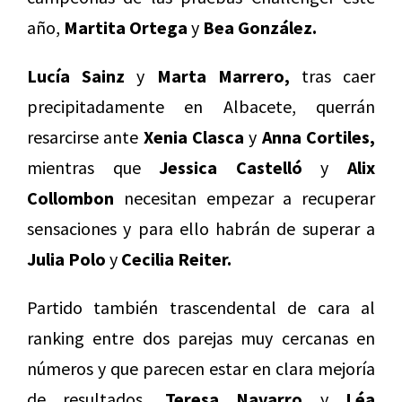
año,
Martita Ortega
y
Bea González.
Lucía Sainz
y
Marta Marrero,
tras caer
precipitadamente en Albacete, querrán
resarcirse ante
Xenia Clasca
y
Anna Cortiles,
mientras que
Jessica Castelló
y
Alix
Collombon
necesitan empezar a recuperar
sensaciones y para ello habrán de superar a
Julia Polo
y
Cecilia Reiter.
Partido también trascendental de cara al
ranking entre dos parejas muy cercanas en
números y que parecen estar en clara mejoría
de resultados,
Teresa Navarro
y
Léa