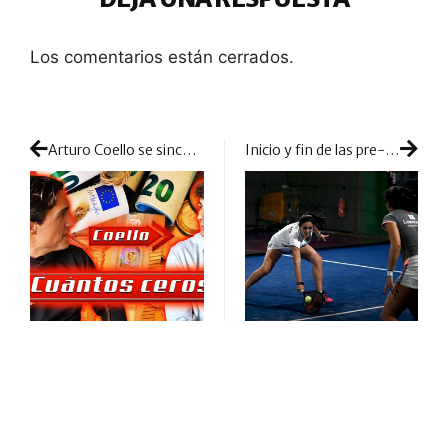
Los comentarios están cerrados.
Arturo Coello se sincera en el test rápido: así ve el pádel un jugador de tan solo 20 años
Inicio y fin de las pre-previas femeninas: día express de competición con mucha pelea en la sesión de tarde