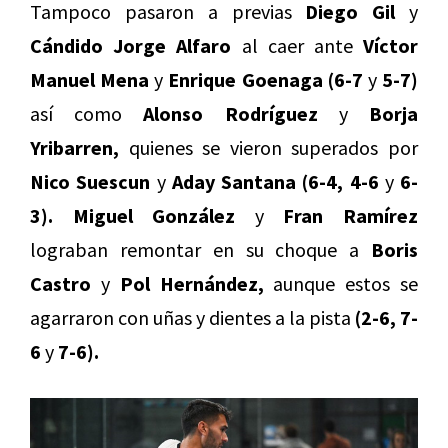
Tampoco pasaron a previas
Diego Gil
y
Cándido Jorge Alfaro
al caer ante
Víctor
Manuel Mena
y
Enrique Goenaga (6-7
y
5-7)
así como
Alonso Rodríguez
y
Borja
Yribarren,
quienes se vieron superados por
Nico Suescun
y
Aday Santana (6-4, 4-6
y
6-
3). Miguel González
y
Fran Ramírez
lograban remontar en su choque a
Boris
Castro
y
Pol Hernández,
aunque estos se
agarraron con uñas y dientes a la pista
(2-6, 7-
6
y
7-6).