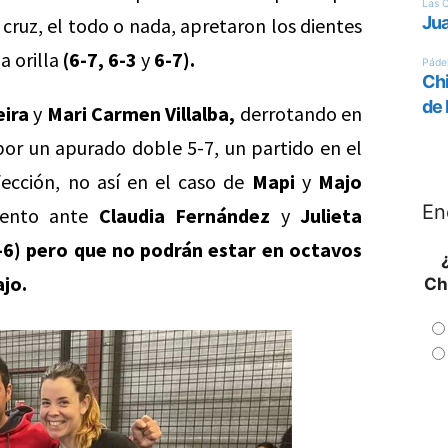
o cruz, el todo o nada, apretaron los dientes
 orilla
(6-7, 6-3
y
6-7).
eira
y
Mari Carmen Villalba,
derrotando en
or un apurado doble 5-7, un partido en el
ección, no así en el caso de
Mapi
y
Majo
En
iento ante
Claudia Fernández
y
Julieta
-6) pero que no podrán estar en octavos
jo.
Ch