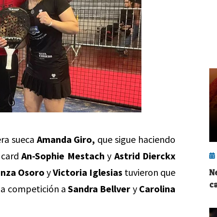
ra sueca
Amanda Giro,
que sigue haciendo
d card
An-Sophie Mestach
y
Astrid Dierckx
anza Osoro
y
Victoria Iglesias
tuvieron que
N
c
la competición a
Sandra Bellver
y
Carolina