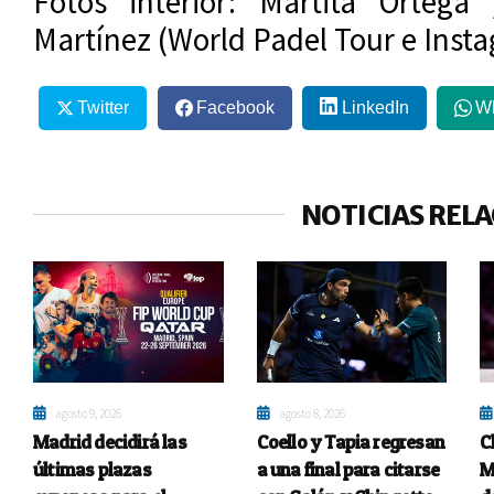
Fotos interior: Martita Ortega
Martínez (World Padel Tour e Inst
Twitter
Facebook
LinkedIn
W
NOTICIAS REL
agosto 9, 2026
agosto 8, 2026
Madrid decidirá las
Coello y Tapia regresan
C
últimas plazas
a una final para citarse
M