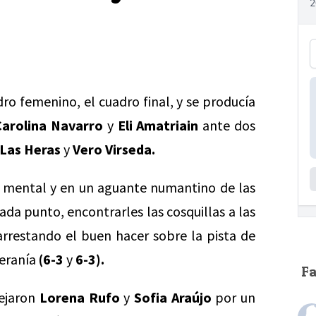
ro femenino, el cuadro final, y se producía
Carolina Navarro
y
Eli Amatriain
ante dos
Las Heras
y
Vero Virseda.
o mental y en un aguante numantino de las
ada punto, encontrarles las cosquillas a las
rarrestando el buen hacer sobre la pista de
teranía
(6-3
y
6-3).
F
dejaron
Lorena Rufo
y
Sofia Araújo
por un