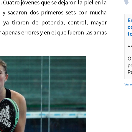
. Cuatro jóvenes que se dejaron la piel en la
a y sacaron dos primeros sets con mucha
E
 ya tiraron de potencia, control, mayor
c
r apenas errores y en el que fueron las amas
t
ww
G
p
P
Ver 