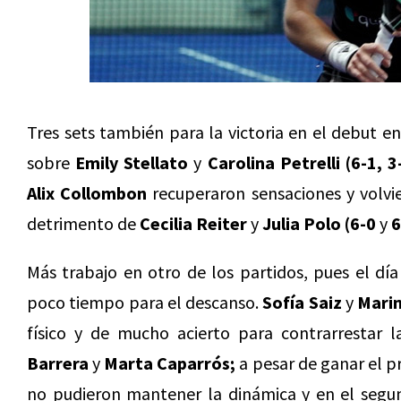
Tres sets también para la victoria en el debut e
sobre
Emily Stellato
y
Carolina Petrelli (6-1, 3
Alix Collombon
recuperaron sensaciones y volvie
detrimento de
Cecilia Reiter
y
Julia Polo (6-0
y
6
Más trabajo en otro de los partidos, pues el dí
poco tiempo para el descanso.
Sofía Saiz
y
Mari
físico y de mucho acierto para contrarrestar 
Barrera
y
Marta Caparrós;
a pesar de ganar el pr
no pudieron mantener la dinámica y en el segu