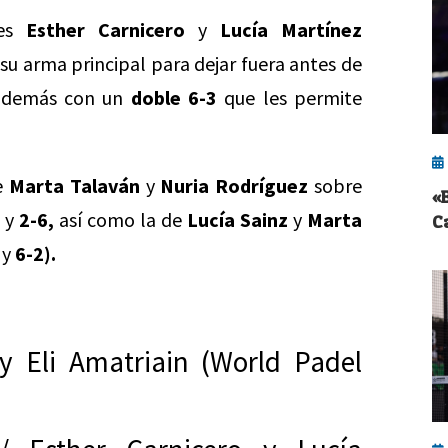
ues
Esther Carnicero
y
Lucía Martínez
su arma principal para dejar fuera antes de
demás con un
doble 6-3
que les permite
de
Marta Talaván
y
Nuria Rodríguez
sobre
«
y
2-6,
así como la de
Lucía Sainz
y
Marta
C
y
6-2).
 y Eli Amatriain (World Padel