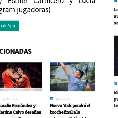
 / Esther Carnicero y Lucía
agram jugadoras)
L
n
s
hatsApp
ACIONADAS
M
p
agosto 8, 2026
agosto 8, 2026
laudia Fernández y
Nueva York pondrá el
t
artina Calvo desafían
broche final a la