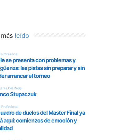
 más
leído