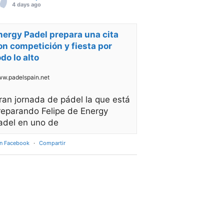
4 days ago
nergy Padel prepara una cita
on competición y fiesta por
odo lo alto
w.padelspain.net
ran jornada de pádel la que está
reparando Felipe de Energy
adel en uno de
en Facebook
·
Compartir