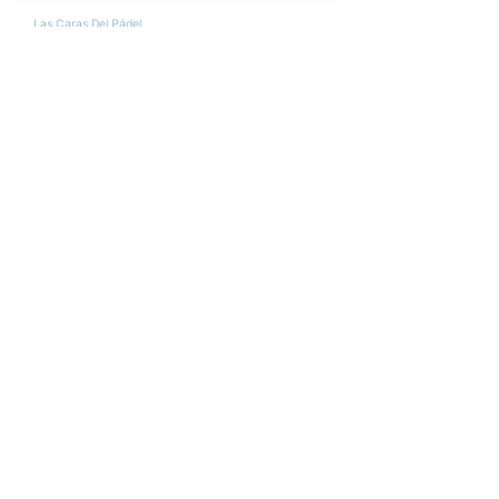
Encuesta
¿Conseguirán Ale Galán y Fede Chingotto
llegar al nº1 del ranking?
Si
No