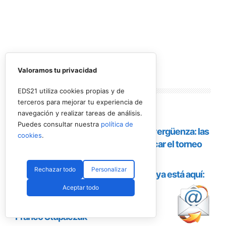
Valoramos tu privacidad
Lo más
leído
EDS21 utiliza cookies propias y de
terceros para mejorar tu experiencia de
navegación y realizar tareas de análisis.
Puedes consultar nuestra
política de
cookies
.
Rechazar todo
Personalizar
Aceptar todo