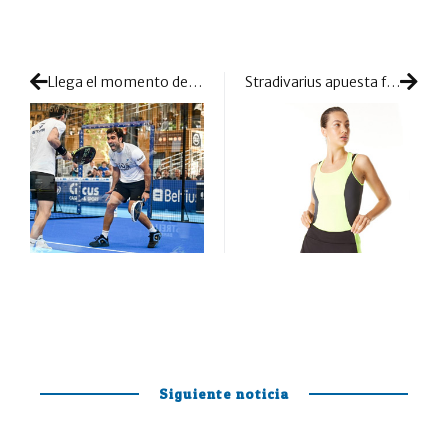
Llega el momento de Stupa y Lima: se juntaron para pelear por domingos de gloria
Stradivarius apuesta fuerte por el pádel femenino: el gigante Inditex entra en el mundo del textil
Siguiente noticia