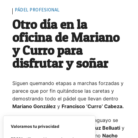
PÁDEL PROFESIONAL
Otro día en la
oficina de Mariano
y Curro para
disfrutar y soñar
Siguen quemando etapas a marchas forzadas y
parece que por fin quitándose las caretas y
demostrando todo el pádel que llevan dentro
Mariano González
y
Francisco ‘Curro’ Cabeza.
El joven español y su escudero paraguayo se
Valoramos tu privacidad
medían a la experiencia de
Juan Cruz Belluati
y
a su compañero, el también argentino
Nacho