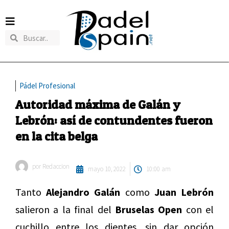
Pádel Profesional
Autoridad máxima de Galán y
Lebrón: así de contundentes fueron
en la cita belga
por
Redaccion
mayo 10, 2022
10:00 am
Tanto
Alejandro Galán
como
Juan Lebrón
salieron a la final del
Bruselas Open
con el
cuchillo entre los dientes, sin dar opción