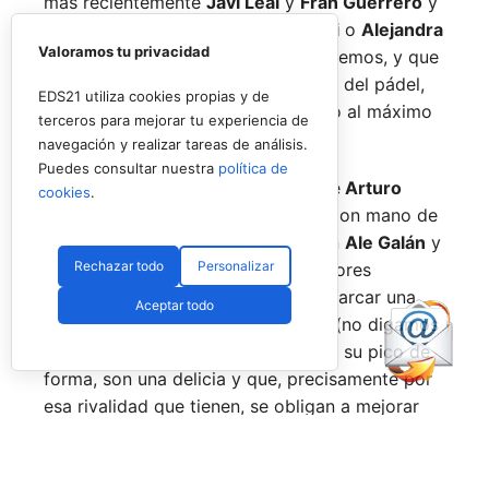
más recientemente
Javi Leal
y
Fran Guerrero
y
otros como los de
Miguel Lamperti
o
Alejandra
Valoramos tu privacidad
Salazar,
a los que siempre recordaremos, y que
están en su etapa más «disfrutona» del pádel,
EDS21 utiliza cookies propias y de
pensando más en vivir cada partido al máximo
terceros para mejorar tu experiencia de
que en los puntos o los títulos.
navegación y realizar tareas de análisis.
Puedes consultar nuestra
política de
No por ello hemos de olvidarnos de
Arturo
cookies
.
Coello
y
Agustín Tapia,
que rigen con mano de
hierro el circuito pero que tienen en
Ale Galán
y
Rechazar todo
Personalizar
en
Fede Chingotto
a dos competidores
sublimes. Dos parejas llamadas a marcar una
Aceptar todo
época por lo difícil que es jugarles (no digamos
ya ganarles) y que cuando están en su pico de
forma, son una delicia y que, precisamente por
esa rivalidad que tienen, se obligan a mejorar
constantemente.
Una primera mitad de temporada que ha tenido