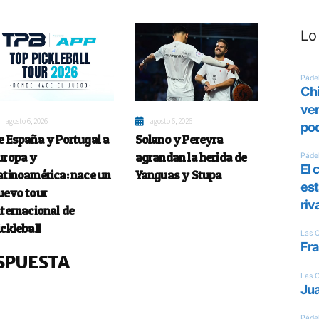
Lo
agosto 6, 2026
agosto 6, 2026
e España y Portugal a
Solano y Pereyra
uropa y
agrandan la herida de
atinoamérica: nace un
Yanguas y Stupa
uevo tour
nternacional de
ickleball
SPUESTA