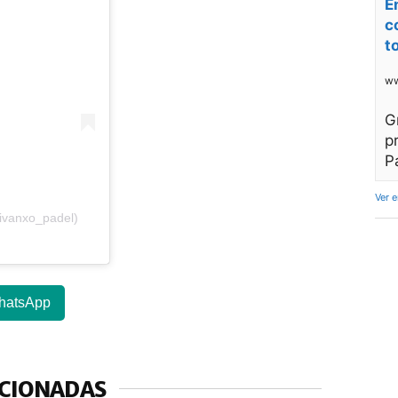
E
c
t
ww
G
p
P
Ver 
ivanxo_padel)
hatsApp
ACIONADAS