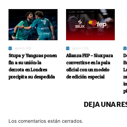
agosto 6, 2026
agosto 6, 2026
Stupa y Yanguas ponen
Alianza FEP – Siux para
D
fin a su unión: la
convertirse en la pala
E
derrota en Londres
oficial con un modelo
L
precipita su despedida
de edición especial
n
i
p
DEJA UNA RE
Los comentarios están cerrados.