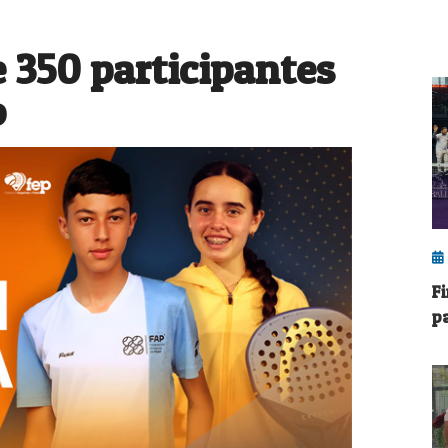
 350 participantes
o
F
pa