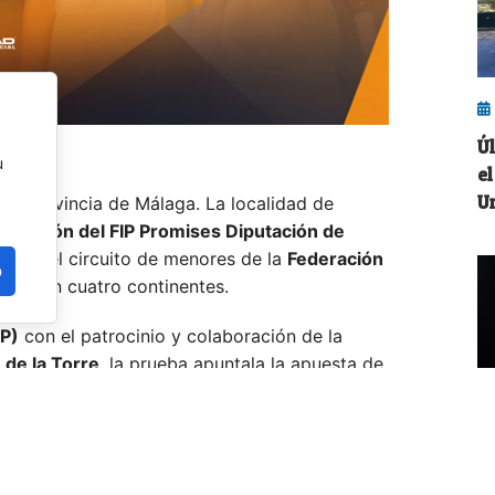
Ú
u
el
U
n la provincia de Málaga. La localidad de
a edición del FIP Promises Diputación de
ados del circuito de menores de la
Federación
o
liega en cuatro continentes.
AP)
con el patrocinio y colaboración de la
 de la Torre
, la prueba apuntala la apuesta de
ase y la proyección internacional de la región
ivos.
ortistas de 9 países
J