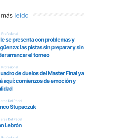
 más
leído