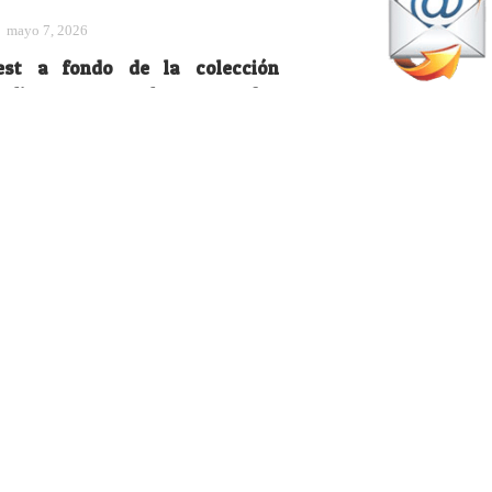
mayo 7, 2026
est a fondo de la colección
calion: unas palas pensadas
ara sorprender y evolucionar el
uego
Material
junio 20, 2026
a logística, el aliado invisible
ue impulsa la expansión