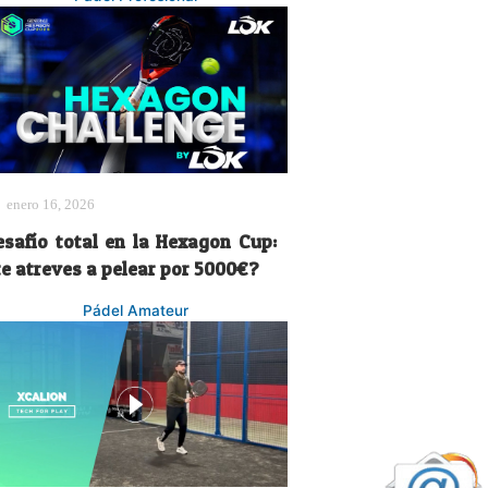
enero 16, 2026
esafío total en la Hexagon Cup:
te atreves a pelear por 5000€?
Pádel Amateur