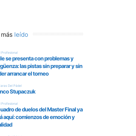
 más
leído