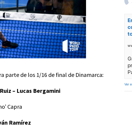
E
c
t
ww
G
p
P
a parte de los 1/16 de final de Dinamarca:
Ver 
r Ruiz – Lucas Bergamini
ho’ Capra
Iván Ramírez