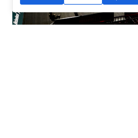
Llegamos al ecuador de la temporada, a la mitad del 
pequeña retrospectiva de lo que han sido los primer
recuerdo para no olvidarnos de lo mejor, pero tampoc
A lo largo de estas semanas iremos palpando la opinió
universo pádel, en concreto periodistas o creadores 
la actualidad del deporte de la pala y que son, por e
sobre lo que nos ha dejado la primera parte de la te
Empezamos, como es lógico, por quien suscribe las n
máximo responsable de nuestro periódico,
PadelSpai