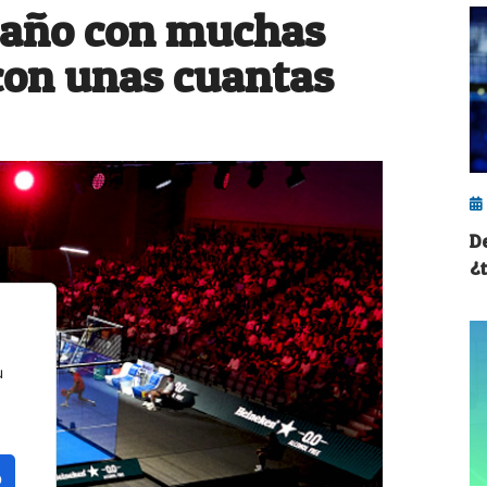
 año con muchas
con unas cuantas
D
¿
u
o