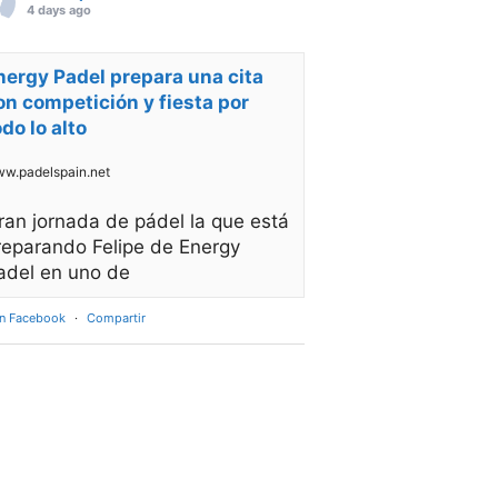
4 days ago
nergy Padel prepara una cita
on competición y fiesta por
odo lo alto
w.padelspain.net
ran jornada de pádel la que está
reparando Felipe de Energy
adel en uno de
en Facebook
·
Compartir