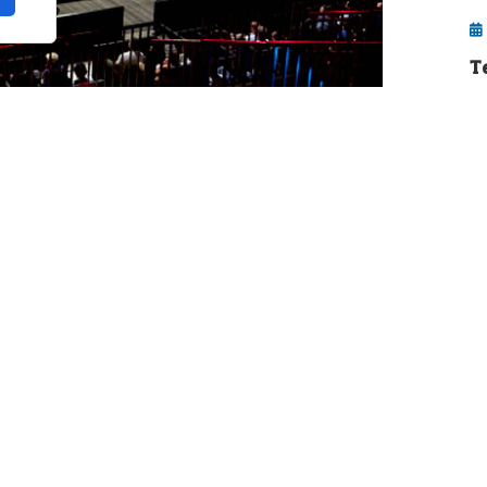
T
X
p
j
curso deportivo, y conviene hacer una
os 6-7 meses del pádel en 2026, un pequeño
o de lo peor.
n de diferentes actores y actrices del
de contenido que día a día están inmersos en
llo, voces más que autorizadas para opinar
mporada.
oticias en nuestro medio,
Álvaro López,
L
n,
quien nos ha dejado esta opinión de cómo
q