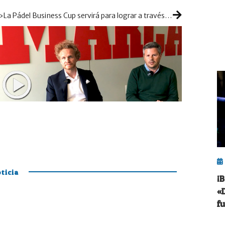
»La Pádel Business Cup servirá para lograr a través del pádel un gran sentimiento de pertenencia en las empresas»
ticia
¡
«
f