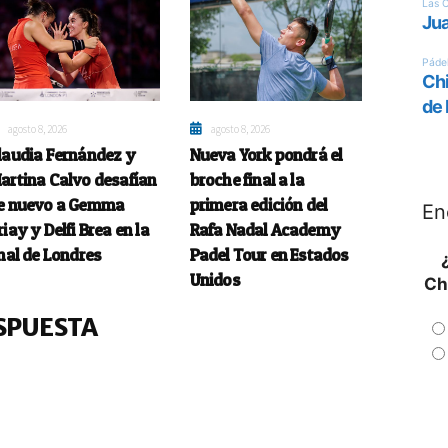
agosto 8, 2026
agosto 8, 2026
laudia Fernández y
Nueva York pondrá el
artina Calvo desafían
broche final a la
e nuevo a Gemma
primera edición del
En
riay y Delfi Brea en la
Rafa Nadal Academy
inal de Londres
Padel Tour en Estados
Unidos
Ch
SPUESTA