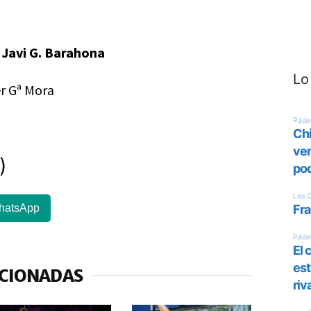
– Javi G. Barahona
Lo
er Gª Mora
)
hatsApp
ACIONADAS