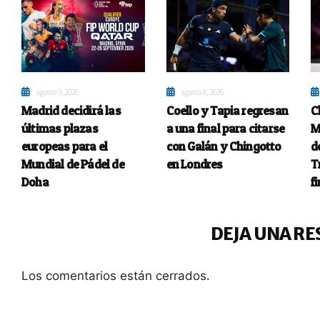
agosto 9, 2026
agosto 8, 2026
Madrid decidirá las
Coello y Tapia regresan
C
últimas plazas
a una final para citarse
M
europeas para el
con Galán y Chingotto
d
Mundial de Pádel de
en Londres
T
Doha
f
DEJA UNA RE
Los comentarios están cerrados.