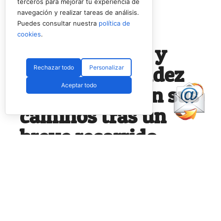
terceros para mejorar tu experiencia de
navegación y realizar tareas de análisis.
Puedes consultar nuestra
política de
PÁDEL PROFESIONAL
cookies
.
Gonzalo Rubio y
Andrés Fernández
Rechazar todo
Personalizar
Aceptar todo
Lancha separan sus
caminos tras un
breve recorrido
juntos