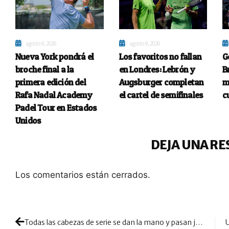
agosto 8, 2026
agosto 8, 2026
Nueva York pondrá el
Los favoritos no fallan
G
broche final a la
en Londres: Lebrón y
B
primera edición del
Augsburger completan
m
Rafa Nadal Academy
el cartel de semifinales
c
Padel Tour en Estados
Unidos
DEJA UNA RE
Los comentarios están cerrados.
Todas las cabezas de serie se dan la mano y pasan juntas a la ronda de 1/4 de final sin mucho desgaste