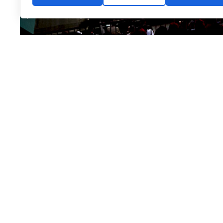
Llegamos al ecuador de la temporada, a la mitad del 
pequeña retrospectiva de lo que han sido los primer
recuerdo para no olvidarnos de lo mejor, pero tampoc
A lo largo de estas semanas iremos palpando la opinió
universo pádel, en concreto periodistas o creadores 
la actualidad del deporte de la pala y que son, por e
sobre lo que nos ha dejado la primera parte de la te
Empezamos, como es lógico, por quien suscribe las n
máximo responsable de nuestro periódico,
PadelSpai
ha visto el pádel tanto a nivel profesional como amat