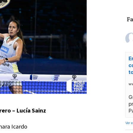
F
E
c
t
ww
G
p
rero – Lucía Sainz
P
Ver 
mara Icardo