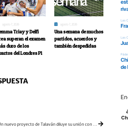
agosto 7, 2026
agosto 7, 2026
emma Triay y Delfi
Una semana de muchos
rea superan el examen
partidos, acuerdos y
ás duro de los
también despedidas
uartos del Londres P1
SPUESTA
En
Ch
Un nuevo proyecto de Talaván diluye su unión con Nuria Rodríguez