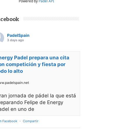
Powered by
Padel API
acebook
PadelSpain
3 days ago
nergy Padel prepara una cita
on competición y fiesta por
odo lo alto
w.padelspain.net
ran jornada de pádel la que está
reparando Felipe de Energy
adel en uno de
en Facebook
·
Compartir