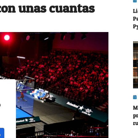
con unas cuantas
L
P
P
u
M
p
r
o