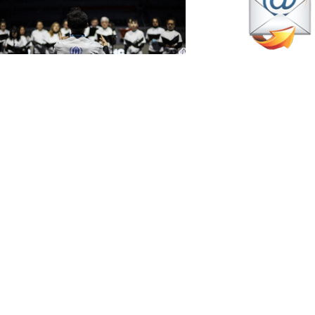
febrero 1, 2026
CNUR demuestra toda la
olidaridad del universo pádel
Actualidad