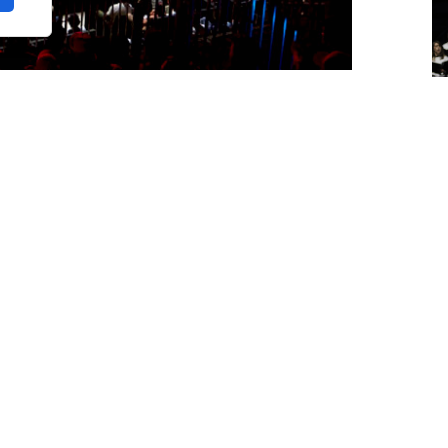
curso deportivo, y conviene hacer una
os 6-7 meses del pádel en 2026, un pequeño
o de lo peor.
A
n de diferentes actores y actrices del
s
de contenido que día a día están inmersos en
llo, voces más que autorizadas para opinar
mporada.
oticias en nuestro medio,
Álvaro López,
n,
quien nos ha dejado esta opinión de cómo
eur.