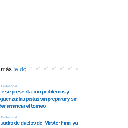
 más
leído