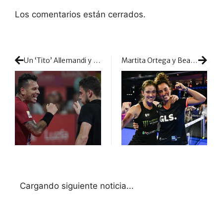
Los comentarios están cerrados.
Un ‘Tito’ Allemandi y un Facundo Domínguez enormes cogen plaza en la final de Sevilla
Martita Ortega y Bea González consagran su crecimiento: el título de Dinamarca entra en sus vitrinas
Cargando siguiente noticia...