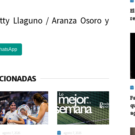
E
Patty Llaguno / Aranza Osoro y
r
hatsApp
ACIONADAS
F
q
ag
agosto 7, 2026
agosto 7, 2026