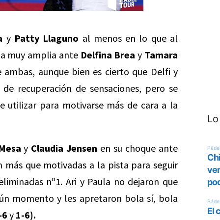
a
y
Patty Llaguno
al menos en lo que al
ria muy amplia ante
Delfina Brea
y
Tamara
 ambas, aunque bien es cierto que Delfi y
 de recuperación de sensaciones, pero se
 utilizar para motivarse más de cara a la
Lo
 Mesa
y
Claudia Jensen
en su choque ante
n más que motivadas a la pista para seguir
liminadas nº1. Ari y Paula no dejaron que
ún momento y les apretaron bola sí, bola
-6
y
1-6).