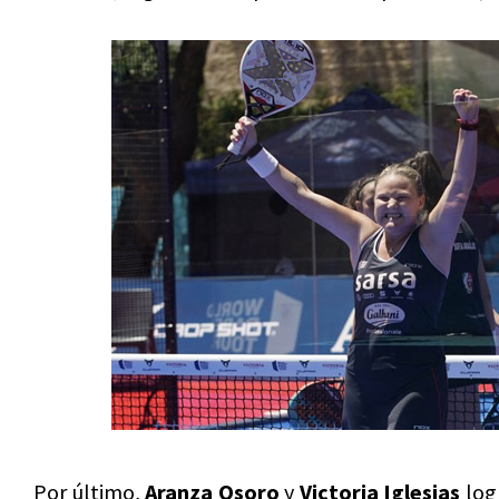
Por último,
Aranza Osoro
y
Victoria Iglesias
logr