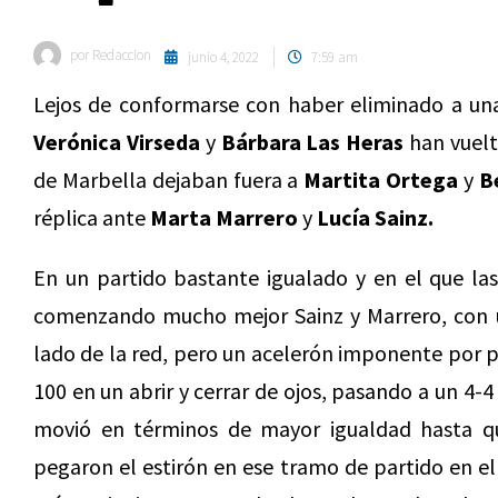
por
Redaccion
junio 4, 2022
7:59 am
Lejos de conformarse con haber eliminado a una
Verónica Virseda
y
Bárbara Las Heras
han vuelto
de Marbella dejaban fuera a
Martita Ortega
y
B
réplica ante
Marta Marrero
y
Lucía Sainz.
En un partido bastante igualado y en el que las
comenzando mucho mejor Sainz y Marrero, con u
lado de la red, pero un acelerón imponente por pa
100 en un abrir y cerrar de ojos, pasando a un 4-4
movió en términos de mayor igualdad hasta qu
pegaron el estirón en ese tramo de partido en el