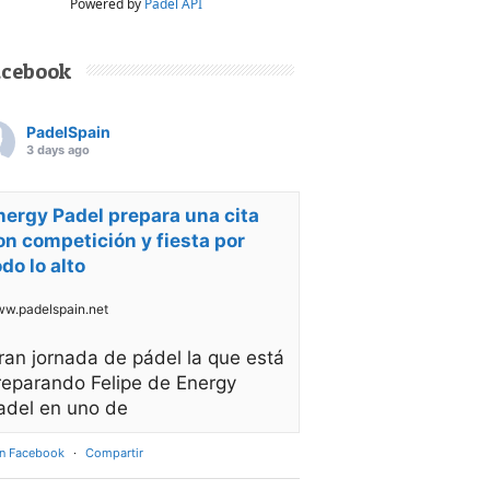
Powered by
Padel API
acebook
PadelSpain
3 days ago
nergy Padel prepara una cita
on competición y fiesta por
odo lo alto
w.padelspain.net
ran jornada de pádel la que está
reparando Felipe de Energy
adel en uno de
en Facebook
·
Compartir