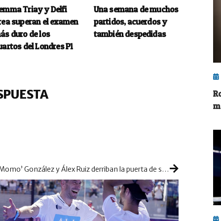
emma Triay y Delfi
Una semana de muchos
rea superan el examen
partidos, acuerdos y
ás duro de los
también despedidas
uartos del Londres P1
SPUESTA
Ro
m
‘Momo’ González y Álex Ruiz derriban la puerta de semis y la defensa de Paquito y Di Nenno