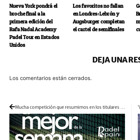
Nueva York pondrá el
Los favoritos no fallan
G
broche final a la
en Londres: Lebrón y
B
primera edición del
Augsburger completan
m
Rafa Nadal Academy
el cartel de semifinales
c
Padel Tour en Estados
Unidos
DEJA UNA RE
Los comentarios están cerrados.
Mucha competición que resumimos en los titulares más destacados