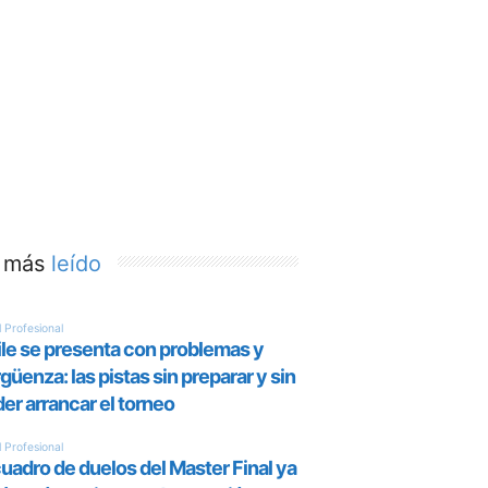
 más
leído