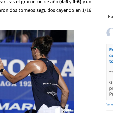
ar tras el gran inicio de año
(4-6
y
4-6)
y un
taron dos torneos seguidos cayendo en 1/16
F
E
c
t
ww
G
p
P
Ver 