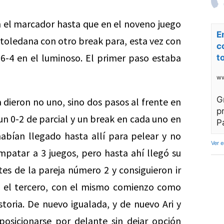
 el marcador hasta que en el noveno juego
E
 toledana con otro break para, esta vez con
c
l 6-4 en el luminoso. El primer paso estaba
t
ww
G
a dieron no uno, sino dos pasos al frente en
p
un 0-2 de parcial y un break en cada uno en
P
habían llegado hasta allí para pelear y no
Ver 
mpatar a 3 juegos, pero hasta ahí llegó su
tes de la pareja número 2 y consiguieron ir
 el tercero, con el mismo comienzo como
storia. De nuevo igualada, y de nuevo Ari y
posicionarse por delante sin dejar opción