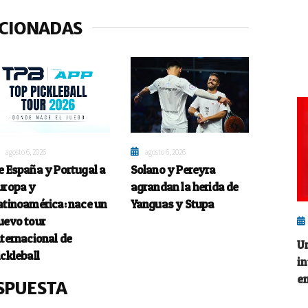
ACIONADAS
agosto 6, 2026
agosto 6, 2026
e España y Portugal a
Solano y Pereyra
uropa y
agrandan la herida de
atinoamérica: nace un
Yanguas y Stupa
uevo tour
nternacional de
U
ickleball
i
en
SPUESTA