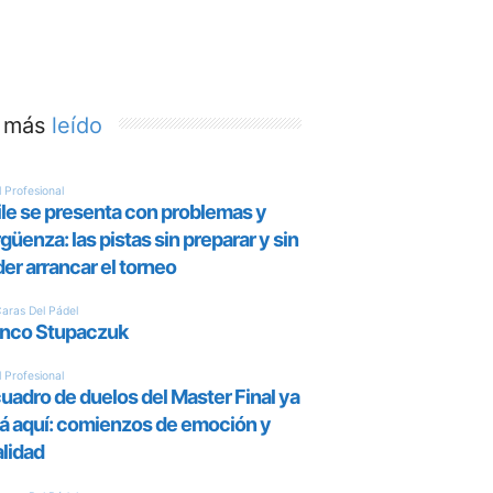
 más
leído