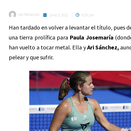
por
Redaccion
junio 5, 2022
8:39 pm
Han tardado en volver a levantar el título, pues 
una tierra prolífica para
Paula Josemaría
(donde
han vuelto a tocar metal. Ella y
Ari Sánchez,
aunq
pelear y que sufrir.