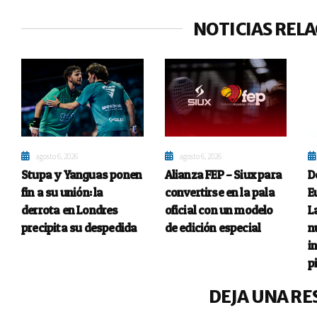
NOTICIAS REL
agosto 6, 2026
agosto 6, 2026
Stupa y Yanguas ponen
Alianza FEP – Siux para
D
fin a su unión: la
convertirse en la pala
E
derrota en Londres
oficial con un modelo
L
precipita su despedida
de edición especial
n
i
p
DEJA UNA RE