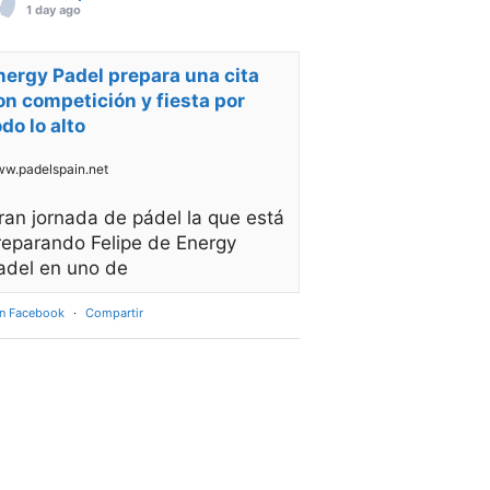
1 day ago
nergy Padel prepara una cita
on competición y fiesta por
odo lo alto
w.padelspain.net
ran jornada de pádel la que está
reparando Felipe de Energy
adel en uno de
en Facebook
·
Compartir