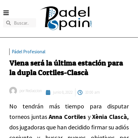
Pádel Profesional
Viena será la última estación para
la dupla Cortiles-Clascà
por
Redaccion
junio 8, 2022
10:00 am
No tendrán más tiempo para disputar
torneos juntas
Anna Cortiles
y
Xènia Clascà,
dos jugadoras que han decidido firmar su adiós
conjunto y buscar nuevos objetivos por