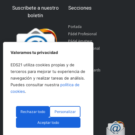
Suscríbete a nuestro
Secciones
boletín
Portada
Pádel Profesional
Pádel Amateur
Pádel Internacional
Valoramos tu privacidad
Entrevistas
Material
EDS21 utiliza cookies propias y de
World Padel Awards
terceros para mejorar tu experiencia de
Contacto
navegación y realizar tareas de análisis.
Publicidad
Puedes consultar nuestra
política de
Aviso Legal
cookies
.
Rechazar todo
Personalizar
© CopyRight 2024 PadelSpain
Aceptar todo