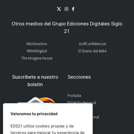
Otros medios del Grupo Ediciones Digitales Siglo
21
AltoDirectivo
GolfConfidencial
RRHHDigital
El Diario del Bebé
The Imagine House
Suscríbete a nuestro
Secciones
boletín
Portada
Pádel Profesional
Pádel Amateur
Valoramos tu privacidad
Pádel Internacional
Entrevistas
EDS21 utiliza cookies propias y de
Material
terceros para mejorar tu experiencia de