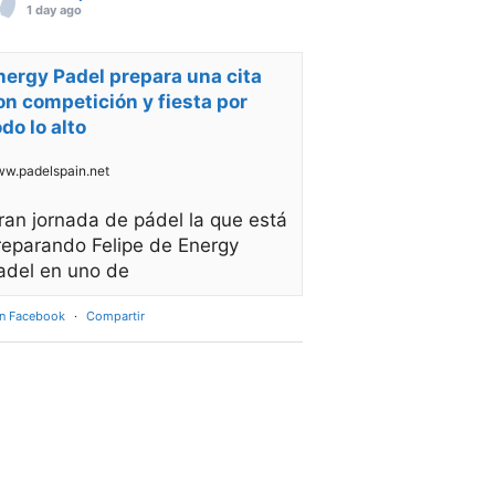
1 day ago
nergy Padel prepara una cita
on competición y fiesta por
odo lo alto
w.padelspain.net
ran jornada de pádel la que está
reparando Felipe de Energy
adel en uno de
en Facebook
·
Compartir