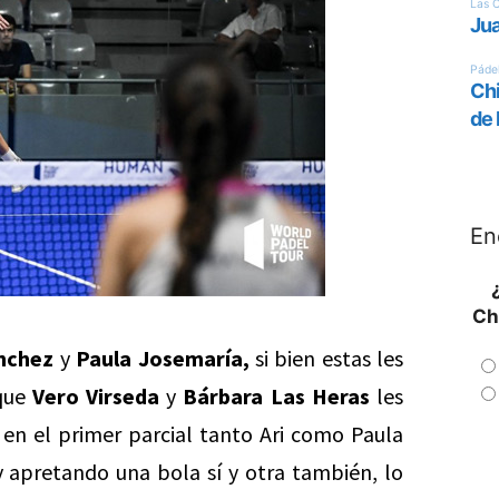
En
Ch
ánchez
y
Paula Josemaría,
si bien estas les
 que
Vero Virseda
y
Bárbara Las Heras
les
e en el primer parcial tanto Ari como Paula
 apretando una bola sí y otra también, lo