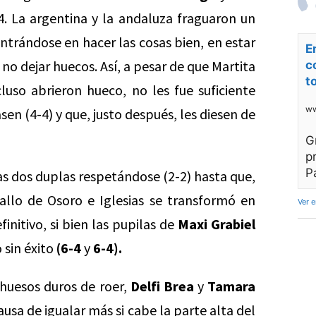
. La argentina y la andaluza fraguaron un
ntrándose en hacer las cosas bien, en estar
E
 no dejar huecos. Así, a pesar de que Martita
c
t
uso abrieron hueco, no les fue suficiente
ww
en (4-4) y que, justo después, les diesen de
G
p
P
as dos duplas respetándose (2-2) hasta que,
allo de Osoro e Iglesias se transformó en
Ver 
initivo, si bien las pupilas de
Maxi Grabiel
 sin éxito
(6-4
y
6-4).
 huesos duros de roer,
Delfi Brea
y
Tamara
usa de igualar más si cabe la parte alta del