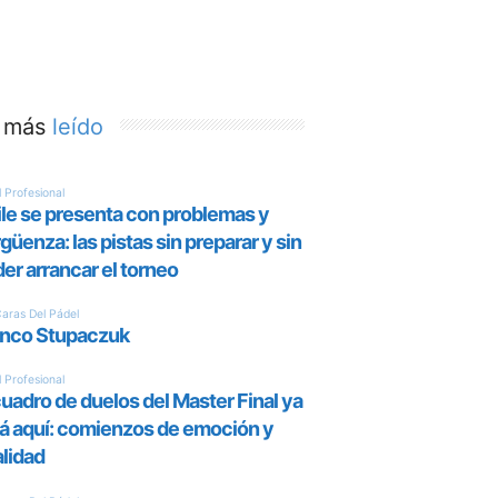
 más
leído