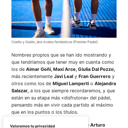
Coello y Galán, dos rivales fantásticos (Premier Padel)
Nombres propios que se han ido mostrando y
que tendríamos que tener muy en cuenta como
los de
Aimar Goñi, Maxi Arce, Giulia Dal Pozzo,
más recientemente
Javi Leal
y
Fran Guerrero
y
otros como los de
Miguel Lamperti
o
Alejandra
Salazar,
a los que siempre recordaremos, y que
están en su etapa más «disfrutona» del pádel,
pensando más en vivir cada partido al máximo
que en los puntos o los títulos.
No por ello hemos de olvidarnos de
Arturo
Valoramos tu privacidad