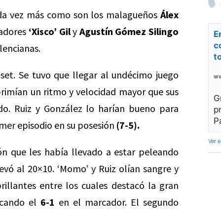
cada vez más como son los malagueños
Álex
hadores
‘Xisco’ Gil
y
Agustín Gómez Silingo
E
c
lencianas.
t
set. Se tuvo que llegar al undécimo juego
ww
primían un ritmo y velocidad mayor que sus
G
ido. Ruiz y González lo harían bueno para
p
P
imer episodio en su posesión
(7-5).
Ver 
sión que les había llevado a estar peleando
levó al 20×10. ‘Momo’ y Ruiz olían sangre y
rillantes entre los cuales destacó la gran
ocando el
6-1
en el marcador. El segundo