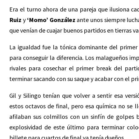
Era el turno ahora de una pareja que ilusiona 
Ruiz
y
‘Momo’ González
ante unos siempre luc
que venían de cuajar buenos partidos en tierras va
La igualdad fue la tónica dominante del primer 
para conseguir la diferencia. Los malagueños im
rivales para cosechar el primer break del part
terminar sacando con su saque y acabar con el pr
Gil y Silingo tenían que volver a sentir esa ver
estos octavos de final, pero esa química no se l
afilaban sus colmillos con un sinfín de golpes b
explosividad de este último para terminar col
billete para cuartos de final ya tenía dueños.