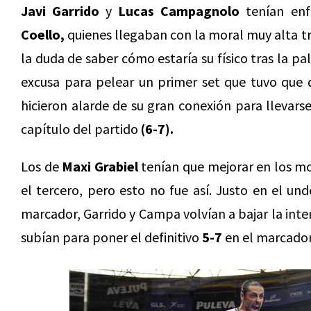
Javi Garrido
y
Lucas Campagnolo
tenían en
Coello,
quienes llegaban con la moral muy alta tra
la duda de saber cómo estaría su físico tras la pa
excusa para pelear un primer set que tuvo que de
hicieron alarde de su gran conexión para llevars
capítulo del partido
(6-7).
Los de
Maxi Grabiel
tenían que mejorar en los mo
el tercero, pero esto no fue así. Justo en el un
marcador, Garrido y Campa volvían a bajar la inte
subían para poner el definitivo
5-7
en el marcador