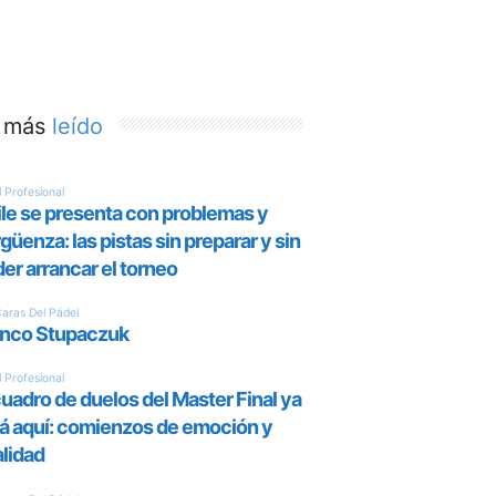
 más
leído