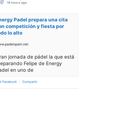
18 hours ago
nergy Padel prepara una cita
on competición y fiesta por
odo lo alto
w.padelspain.net
ran jornada de pádel la que está
reparando Felipe de Energy
adel en uno de
en Facebook
·
Compartir