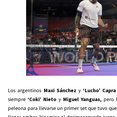
Los argentinos
Maxi Sánchez
y
‘Lucho’ Capra
siempre
‘Coki’ Nieto
y
Miguel Yanguas,
pero 
peleona para llevarse un primer set que tuvo que
llegar ambos binomios al decimosegundo juego 