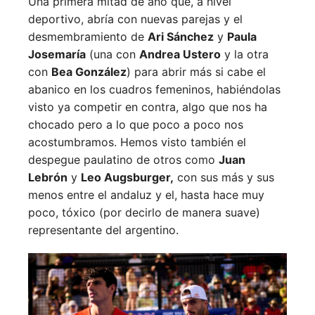
Una primera mitad de año que, a nivel
deportivo, abría con nuevas parejas y el
desmembramiento de
Ari Sánchez
y
Paula
Josemaría
(una con
Andrea Ustero
y la otra
con
Bea González
) para abrir más si cabe el
abanico en los cuadros femeninos, habiéndolas
visto ya competir en contra, algo que nos ha
chocado pero a lo que poco a poco nos
acostumbramos. Hemos visto también el
despegue paulatino de otros como
Juan
Lebrón
y
Leo Augsburger,
con sus más y sus
menos entre el andaluz y el, hasta hace muy
poco, tóxico (por decirlo de manera suave)
representante del argentino.