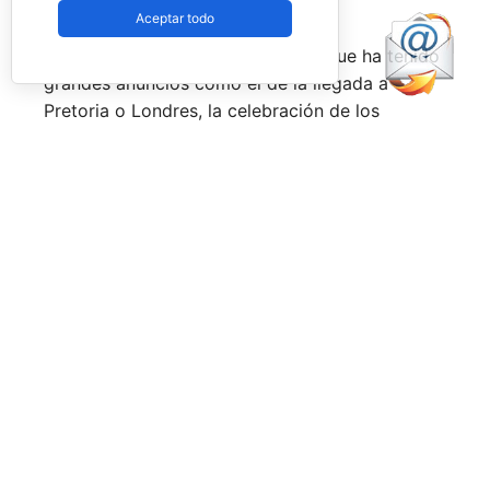
constantemente.
Aceptar todo
Una primera mitad de temporada que ha tenido
grandes anuncios como el de la llegada a
Pretoria o Londres, la celebración de los
Juegos Universitarios
o su presencia en los
Juegos Mediterráneos
y en los
Juegos
Sudamericanos,
y la llegada de aire fresco a la
Federación Española de Pádel,
que parece
estar dando pasos sobre seguro para volver a
ser fuerte a nivel internacional, reordenándose
internamente y consiguiendo una mayor y mejor
visibilidad de sus acciones, todo ello dirigido
por el nuevo presidente,
Don Javier Rodríguez
Piris.