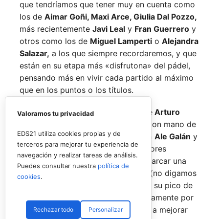
que tendríamos que tener muy en cuenta como
los de
Aimar Goñi, Maxi Arce, Giulia Dal Pozzo,
más recientemente
Javi Leal
y
Fran Guerrero
y
otros como los de
Miguel Lamperti
o
Alejandra
Salazar,
a los que siempre recordaremos, y que
están en su etapa más «disfrutona» del pádel,
pensando más en vivir cada partido al máximo
que en los puntos o los títulos.
No por ello hemos de olvidarnos de
Arturo
Valoramos tu privacidad
Coello
y
Agustín Tapia,
que rigen con mano de
EDS21 utiliza cookies propias y de
hierro el circuito pero que tienen en
Ale Galán
y
terceros para mejorar tu experiencia de
en
Fede Chingotto
a dos competidores
navegación y realizar tareas de análisis.
sublimes. Dos parejas llamadas a marcar una
Puedes consultar nuestra
política de
época por lo difícil que es jugarles (no digamos
cookies
.
ya ganarles) y que cuando están en su pico de
forma, son una delicia y que, precisamente por
esa rivalidad que tienen, se obligan a mejorar
Rechazar todo
Personalizar