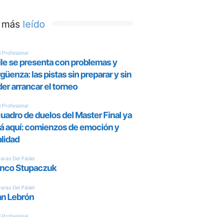
 más
leído