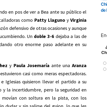
do en pos de ver a Bea ante su público el
atalladoras como
Patty Llaguno
y
Virginia
zón defensivo de otras ocasiones y aunque
En
 sucumbiendo. Un
doble 3-6
dejaba a las de
, dando otro enorme paso adelante en su
Ch
chez
y
Paula Josemaría
ante una
Aranza
 estuvieron casi como meras espectadoras.
 Iglesias quisieron llevar el partido a su
o y la incertidumbre, pero la seguridad en
 movían con soltura en la pista, con los
 dudar y sin salirse del guion, lo que les