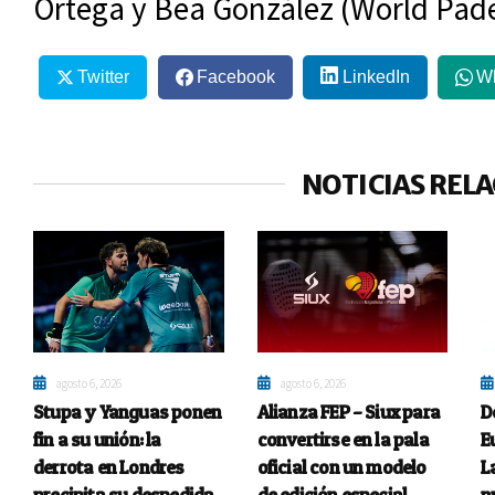
Ortega y Bea González (World Pade
Twitter
Facebook
LinkedIn
W
NOTICIAS REL
agosto 6, 2026
agosto 6, 2026
Stupa y Yanguas ponen
Alianza FEP – Siux para
D
fin a su unión: la
convertirse en la pala
E
derrota en Londres
oficial con un modelo
L
precipita su despedida
de edición especial
n