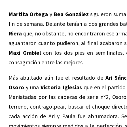
Martita Ortega
y
Bea González
siguieron suman
fin de semana. Delante tenían a dos grandes b
Riera
que, no obstante, no encontraron ese arma
aguantaron cuanto pudieron, al final acabaron
Maxi Grabiel
con los dos pies en semifinales
consagración entre las mejores.
Más abultado aún fue el resultado de
Ari Sán
Osoro
y una
Victoria Iglesias
que en el partido
Maniatadas por las cabezas de serie nº2, Osoro e
terreno, contragolpear, buscar el choque direct
cada acción de Ari y Paula fue abrumadora. Se
movimientos siempre medidos a la perfección, sin