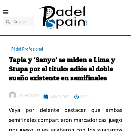
Pádel Profesional
Tapia y ‘Sanyo’ se miden a Lima y
Stupa por el título: adiós al doble
sueño existente en semifinales
por
Redaccion
julio 24, 2022
8:30 am
Vaya por delante destacar que ambas
semifinales compartieron marcador casi juego
por juego, pues acabaron con los guarismos