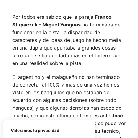
Por todos era sabido que la pareja
Franco
Stupaczuk – Miguel Yanguas
no terminaba de
funcionar en la pista. la disparidad de
caracteres y de ideas de juego ha hecho mella
en una dupla que apuntaba a grandes cosas
pero que se ha quedado más en el tintero que
en una realidad sobre la pista.
El argentino y el malagueño no han terminado
de conectar al 100% y más de una vez hemos
visto en los banquillos que no estaban de
acuerdo con algunas decisiones (sobre todo
Yanguas) y que algunas derrotas han escocido
mucho, como esta última en Londres ante
José
Solano
y
Ramiro Pereyra,
en la que se pudo ver
Valoramos tu privacidad
al malagueño opinando distinto de su técnico,