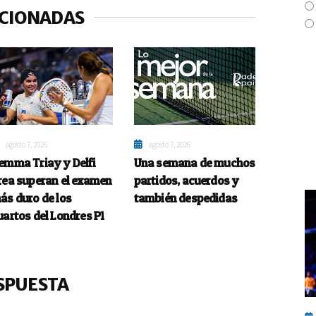
ACIONADAS
agosto 7, 2026
agosto 7, 2026
emma Triay y Delfi
Una semana de muchos
rea superan el examen
partidos, acuerdos y
ás duro de los
también despedidas
uartos del Londres P1
SPUESTA