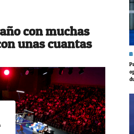
 año con muchas
con unas cuantas
P
o
d
u