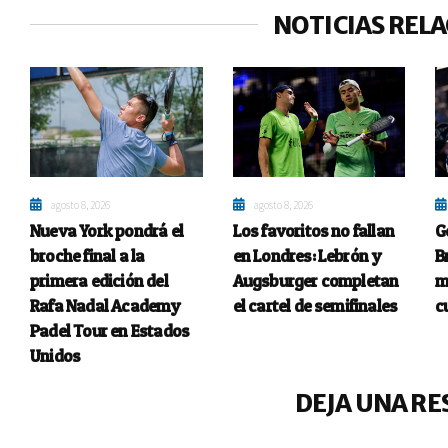
NOTICIAS REL
agosto 8, 2026
agosto 8, 2026
Nueva York pondrá el
Los favoritos no fallan
G
broche final a la
en Londres: Lebrón y
B
primera edición del
Augsburger completan
m
Rafa Nadal Academy
el cartel de semifinales
c
Padel Tour en Estados
Unidos
DEJA UNA RE