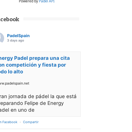
Powered by
Padel API
acebook
PadelSpain
3 days ago
nergy Padel prepara una cita
on competición y fiesta por
odo lo alto
w.padelspain.net
ran jornada de pádel la que está
reparando Felipe de Energy
adel en uno de
en Facebook
·
Compartir