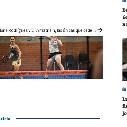
D
G
n
Nuria Rodríguez y Eli Amatriain, las únicas que ceden contra pronóstico en la ronda de 1/16
L
f
J
ticia