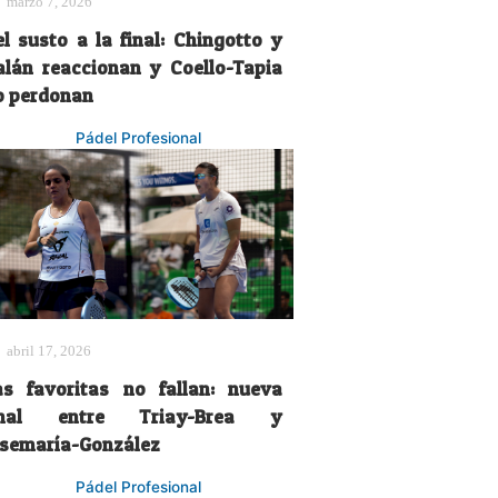
marzo 7, 2026
el susto a la final: Chingotto y
alán reaccionan y Coello-Tapia
o perdonan
Pádel Profesional
abril 17, 2026
as favoritas no fallan: nueva
inal entre Triay-Brea y
osemaría-González
Pádel Profesional