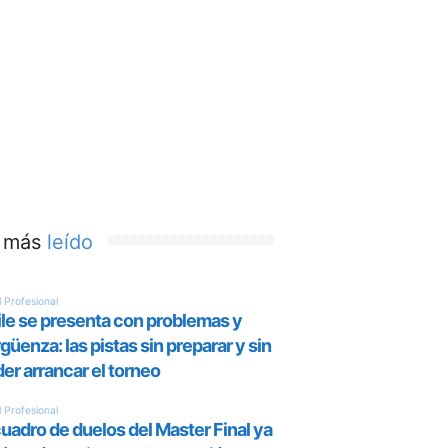
 más
leído