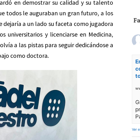
ardó en demostrar su calidad y su talento
ue todos le auguraban un gran futuro, a los
F
e dejaría a un lado su faceta como jugadora
s universitarios y licenciarse en Medicina,
olvía a las pistas para seguir dedicándose a
bajo como doctora.
E
c
t
ww
G
p
P
Ver 