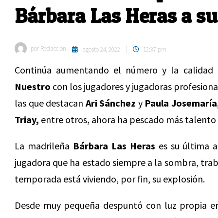
Bárbara Las Heras a s
por
Redaccion
agosto 24, 2022
12:37 pm
Continúa aumentando el número y la calidad
Nuestro
con los jugadores y jugadoras profesiona
las que destacan
Ari Sánchez
y
Paula Josemaría,
Triay,
entre otros, ahora ha pescado más talento 
La madrileña
Bárbara Las Heras
es su última a
jugadora que ha estado siempre a la sombra, traba
temporada está viviendo, por fin, su explosión.
Desde muy pequeña despuntó con luz propia en 