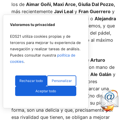
los de
Aimar Goñi, Maxi Arce, Giulia Dal Pozzo,
más recientemente
Javi Leal
y
Fran Guerrero
y
otros como los de
Miguel Lamperti
o
Alejandra
Valoramos tu privacidad
Salazar,
a los que siempre recordaremos, y que
están en su etapa más «disfrutona» del pádel,
EDS21 utiliza cookies propias y de
pensando más en vivir cada partido al máximo
terceros para mejorar tu experiencia de
que en los puntos o los títulos.
navegación y realizar tareas de análisis.
Puedes consultar nuestra
política de
No por ello hemos de olvidarnos de
Arturo
cookies
.
Coello
y
Agustín Tapia,
que rigen con mano de
hierro el circuito pero que tienen en
Ale Galán
y
Rechazar todo
Personalizar
en
Fede Chingotto
a dos competidores
sublimes. Dos parejas llamadas a marcar una
Aceptar todo
época por lo difícil que es jugarles (no digamos
ya ganarles) y que cuando están en su pico de
forma, son una delicia y que, precisamente por
esa rivalidad que tienen, se obligan a mejorar
constantemente.