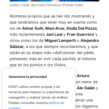
Coello y Galán, dos rivales fantásticos (Premier Padel)
Nombres propios que se han ido mostrando y
que tendríamos que tener muy en cuenta como
los de
Aimar Goñi, Maxi Arce, Giulia Dal Pozzo,
más recientemente
Javi Leal
y
Fran Guerrero
y
otros como los de
Miguel Lamperti
o
Alejandra
Salazar,
a los que siempre recordaremos, y que
están en su etapa más «disfrutona» del pádel,
pensando más en vivir cada partido al máximo
que en los puntos o los títulos.
No por ello hemos de olvidarnos de
Arturo
Valoramos tu privacidad
Coello
y
Agustín Tapia,
que rigen con mano de
EDS21 utiliza cookies propias y de
hierro el circuito pero que tienen en
Ale Galán
y
terceros para mejorar tu experiencia de
en
Fede Chingotto
a dos competidores
navegación y realizar tareas de análisis.
sublimes. Dos parejas llamadas a marcar una
Puedes consultar nuestra
política de
época por lo difícil que es jugarles (no digamos
cookies
.