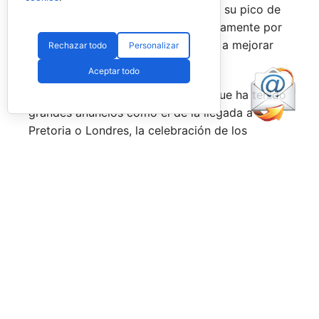
ya ganarles) y que cuando están en su pico de
forma, son una delicia y que, precisamente por
esa rivalidad que tienen, se obligan a mejorar
Rechazar todo
Personalizar
constantemente.
Aceptar todo
Una primera mitad de temporada que ha tenido
grandes anuncios como el de la llegada a
Pretoria o Londres, la celebración de los
Juegos Universitarios
o su presencia en los
Juegos Mediterráneos
y en los
Juegos
Sudamericanos,
y la llegada de aire fresco a la
Federación Española de Pádel,
que parece
estar dando pasos sobre seguro para volver a
ser fuerte a nivel internacional, reordenándose
internamente y consiguiendo una mayor y mejor
visibilidad de sus acciones, todo ello dirigido
por el nuevo presidente,
Don Javier Rodríguez
Piris.