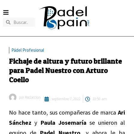
Pádel Profesional
Fichaje de altura y futuro brillante
para Padel Nuestro con Arturo
Coello
por
Redaccion
septiembre 7, 2022
10:50 am
No hace tanto, sus compañeras de marca
Ari
Sánchez
y
Paula Josemaría
se unieron al
equipo de
Padel Nuestro,
y ahora le ha