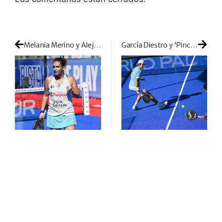
Melania Merino y Alejandra Alonso se abonan al espectáculo
García Diestro y ‘Pincho’ Fernández siguen sumidos en la excelencia: otra gran victoria y golpe de mano en Cascais