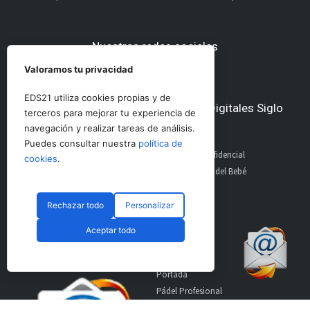
Nuestras redes sociales
Valoramos tu privacidad
EDS21 utiliza cookies propias y de
Otros medios del Grupo Ediciones Digitales Siglo
terceros para mejorar tu experiencia de
21
navegación y realizar tareas de análisis.
Puedes consultar nuestra
política de
AltoDirectivo
GolfConfidencial
cookies
.
RRHHDigital
El Diario del Bebé
The Imagine House
Rechazar todo
Personalizar
Suscríbete a nuestro
Secciones
Aceptar todo
boletín
Portada
Pádel Profesional
Pádel Amateur