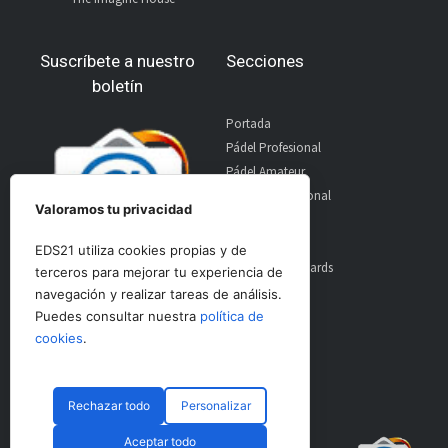
Suscríbete a nuestro
Secciones
boletín
Portada
Pádel Profesional
Pádel Amateur
Pádel Internacional
Valoramos tu privacidad
Entrevistas
Material
EDS21 utiliza cookies propias y de
World Padel Awards
terceros para mejorar tu experiencia de
Contacto
navegación y realizar tareas de análisis.
Publicidad
Puedes consultar nuestra
política de
Aviso Legal
cookies
.
Rechazar todo
Personalizar
© CopyRight 2024 PadelSpain
Aceptar todo