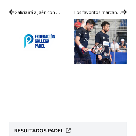
Galicia irá a Jaén con un equipo dispuesto a dar alguna sorpresa
Los favoritos marcan territorio y despejan cualquier duda con victorias de autoridad