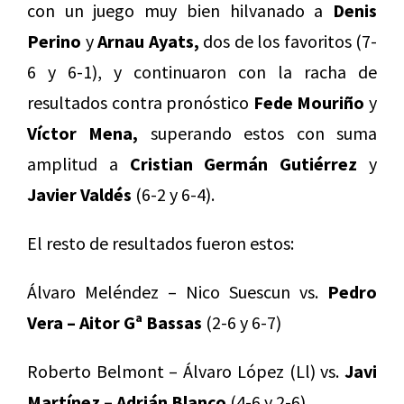
con un juego muy bien hilvanado a
Denis
Perino
y
Arnau Ayats,
dos de los favoritos (7-
6 y 6-1), y continuaron con la racha de
resultados contra pronóstico
Fede Mouriño
y
Víctor Mena,
superando estos con suma
amplitud a
Cristian Germán Gutiérrez
y
Javier Valdés
(6-2 y 6-4).
El resto de resultados fueron estos:
Álvaro Meléndez – Nico Suescun vs.
Pedro
Vera – Aitor Gª Bassas
(2-6 y 6-7)
Roberto Belmont – Álvaro López (Ll) vs.
Javi
Martínez – Adrián Blanco
(4-6 y 2-6)