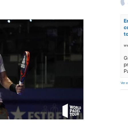
E
c
t
ww
G
p
P
Ver 