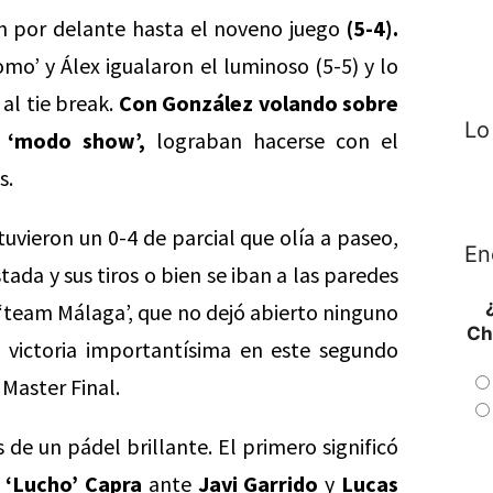
on por delante hasta el noveno juego
(5-4).
omo’ y Álex igualaron el luminoso (5-5) y lo
al tie break.
Con González volando sobre
Lo
n ‘modo show’,
lograban hacerse con el
s.
tuvieron un 0-4 de parcial que olía a paseo,
En
tada y sus tiros o bien se iban a las paredes
‘team Málaga’, que no dejó abierto ninguno
Ch
victoria importantísima en este segundo
Master Final.
 de un pádel brillante. El primero significó
y
‘Lucho’ Capra
ante
Javi Garrido
y
Lucas