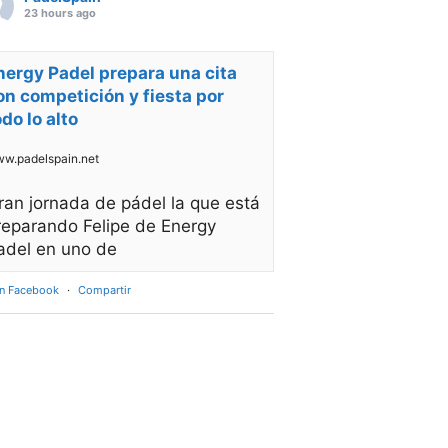
23 hours ago
nergy Padel prepara una cita
on competición y fiesta por
odo lo alto
w.padelspain.net
ran jornada de pádel la que está
reparando Felipe de Energy
adel en uno de
en Facebook
·
Compartir