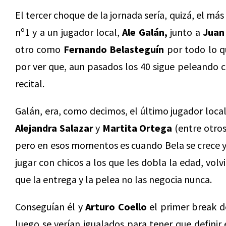
El tercer choque de la jornada sería, quizá, el más
nº1 y a un jugador local,
Ale Galán,
junto a
Juan
otro como
Fernando Belasteguín
por todo lo q
por ver que, aun pasados los 40 sigue peleando 
recital.
Galán, era, como decimos, el último jugador loca
Alejandra Salazar
y
Martita Ortega
(entre otros
pero en esos momentos es cuando Bela se crece y t
jugar con chicos a los que les dobla la edad, volv
que la entrega y la pelea no las negocia nunca.
Conseguían él y
Arturo Coello
el primer break de
luego se verían igualados para tener que definir el