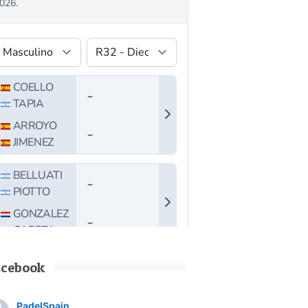
acebook
PadelSpain