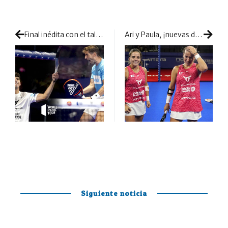
Final inédita con el talento malagueño opositando ante la fiabilidad de Bela y Coello
Ari y Paula, ¡nuevas dueñas de la Race, del ranking y del Master de Madrid!
Siguiente noticia