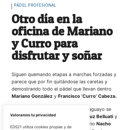
PÁDEL PROFESIONAL
Otro día en la
oficina de Mariano
y Curro para
disfrutar y soñar
Siguen quemando etapas a marchas forzadas y
parece que por fin quitándose las caretas y
demostrando todo el pádel que llevan dentro
Mariano González
y
Francisco ‘Curro’ Cabeza.
El joven español y su escudero paraguayo se
Valoramos tu privacidad
medían a la experiencia de
Juan Cruz Belluati
y
a su compañero, el también argentino
Nacho
EDS21 utiliza cookies propias y de