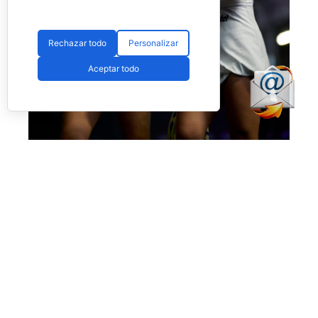
Rechazar todo
Personalizar
Aceptar todo
Eugenio y Fassio debutan con victoria ajustada (Premier Padel)
Victoria también muy buena para los intereses
de
Martina Fassio
y
Raquel Eugenio,
superando a
Lucía Sainz
y
Sofia Saiz
por
6-4
y
6-4.
El resto de partidos dejaron estos números:
Giorgia Marchetti – Lara Arruabarrena vs.