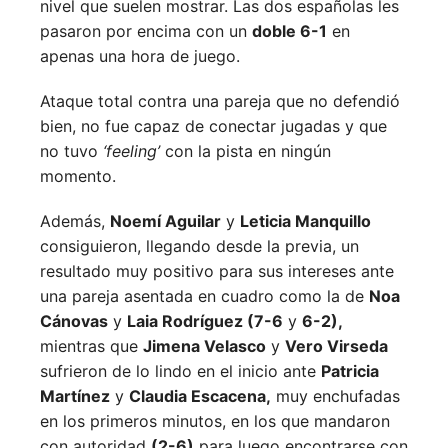
nivel que suelen mostrar. Las dos españolas les
pasaron por encima con un
doble 6-1
en
apenas una hora de juego.
Ataque total contra una pareja que no defendió
bien, no fue capaz de conectar jugadas y que
no tuvo
‘feeling’
con la pista en ningún
momento.
Además,
Noemí Aguilar
y
Leticia Manquillo
consiguieron, llegando desde la previa, un
resultado muy positivo para sus intereses ante
una pareja asentada en cuadro como la de
Noa
Cánovas
y
Laia Rodríguez (7-6
y
6-2),
mientras que
Jimena Velasco
y
Vero Virseda
sufrieron de lo lindo en el inicio ante
Patricia
Martínez
y
Claudia Escacena,
muy enchufadas
en los primeros minutos, en los que mandaron
con autoridad
(2-6)
para luego encontrarse con