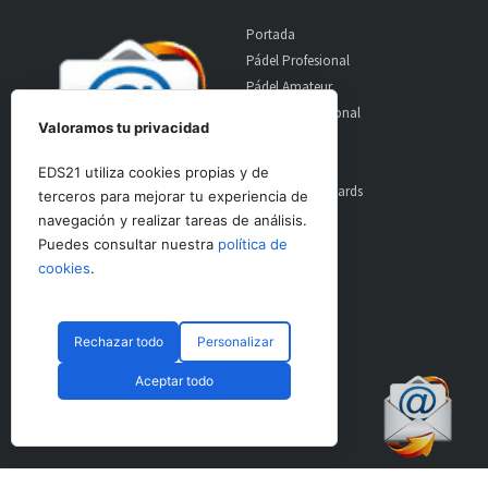
Portada
Pádel Profesional
Pádel Amateur
Pádel Internacional
Valoramos tu privacidad
Entrevistas
Material
EDS21 utiliza cookies propias y de
World Padel Awards
terceros para mejorar tu experiencia de
Contacto
navegación y realizar tareas de análisis.
Publicidad
Puedes consultar nuestra
política de
Aviso Legal
cookies
.
Rechazar todo
Personalizar
© CopyRight 2024 PadelSpain
Aceptar todo