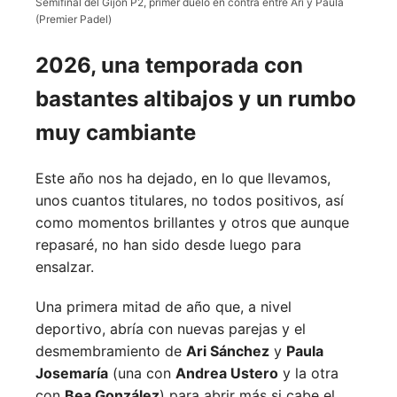
Semifinal del Gijón P2, primer duelo en contra entre Ari y Paula
(Premier Padel)
2026, una temporada con
bastantes altibajos y un rumbo
muy cambiante
Este año nos ha dejado, en lo que llevamos,
unos cuantos titulares, no todos positivos, así
como momentos brillantes y otros que aunque
repasaré, no han sido desde luego para
ensalzar.
Una primera mitad de año que, a nivel
deportivo, abría con nuevas parejas y el
desmembramiento de
Ari Sánchez
y
Paula
Josemaría
(una con
Andrea Ustero
y la otra
con
Bea González
) para abrir más si cabe el