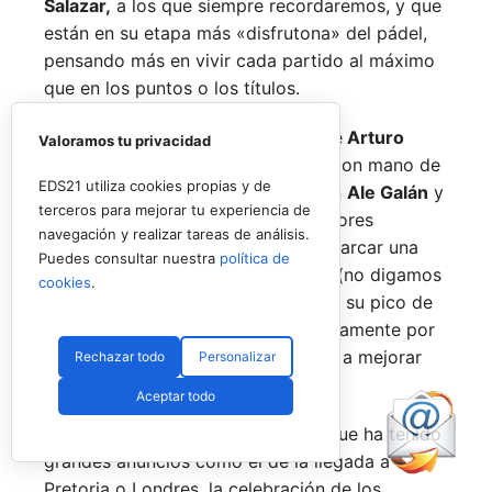
Salazar,
a los que siempre recordaremos, y que
están en su etapa más «disfrutona» del pádel,
pensando más en vivir cada partido al máximo
que en los puntos o los títulos.
No por ello hemos de olvidarnos de
Arturo
Valoramos tu privacidad
Coello
y
Agustín Tapia,
que rigen con mano de
EDS21 utiliza cookies propias y de
hierro el circuito pero que tienen en
Ale Galán
y
terceros para mejorar tu experiencia de
en
Fede Chingotto
a dos competidores
navegación y realizar tareas de análisis.
sublimes. Dos parejas llamadas a marcar una
Puedes consultar nuestra
política de
época por lo difícil que es jugarles (no digamos
cookies
.
ya ganarles) y que cuando están en su pico de
forma, son una delicia y que, precisamente por
esa rivalidad que tienen, se obligan a mejorar
Rechazar todo
Personalizar
constantemente.
Aceptar todo
Una primera mitad de temporada que ha tenido
grandes anuncios como el de la llegada a
Pretoria o Londres, la celebración de los