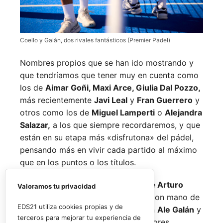
Coello y Galán, dos rivales fantásticos (Premier Padel)
Nombres propios que se han ido mostrando y
que tendríamos que tener muy en cuenta como
los de
Aimar Goñi, Maxi Arce, Giulia Dal Pozzo,
más recientemente
Javi Leal
y
Fran Guerrero
y
otros como los de
Miguel Lamperti
o
Alejandra
Salazar,
a los que siempre recordaremos, y que
están en su etapa más «disfrutona» del pádel,
pensando más en vivir cada partido al máximo
que en los puntos o los títulos.
No por ello hemos de olvidarnos de
Arturo
Valoramos tu privacidad
Coello
y
Agustín Tapia,
que rigen con mano de
EDS21 utiliza cookies propias y de
hierro el circuito pero que tienen en
Ale Galán
y
terceros para mejorar tu experiencia de
en
Fede Chingotto
a dos competidores