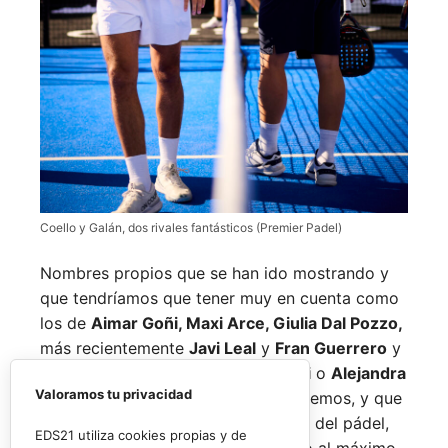
Coello y Galán, dos rivales fantásticos (Premier Padel)
Nombres propios que se han ido mostrando y
que tendríamos que tener muy en cuenta como
los de
Aimar Goñi, Maxi Arce, Giulia Dal Pozzo,
más recientemente
Javi Leal
y
Fran Guerrero
y
otros como los de
Miguel Lamperti
o
Alejandra
Valoramos tu privacidad
Salazar,
a los que siempre recordaremos, y que
están en su etapa más «disfrutona» del pádel,
EDS21 utiliza cookies propias y de